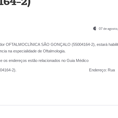
164-2)
07 de agosto
ador OFTALMOCLÍNICA SÃO GONÇALO (55004164-2), estará habili
cia na especialidade de Oftalmologia.
 e os endereços estão relacionados no Guia Médico
 GONÇALO (55004164-2).
Endereço:
Rua