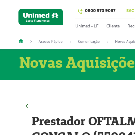
0800 970 9087
SAC
Unimed - LF
Cliente
Rec
Acesso Rápido
Comunicação
Novas Aquis
Novas Aquisiçõe
Prestador OFTAL