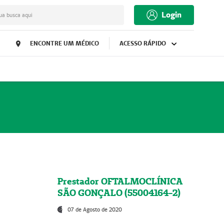
Login
ua busca aqui
ENCONTRE UM MÉDICO
ACESSO RÁPIDO
Prestador OFTALMOCLÍNICA
SÃO GONÇALO (55004164-2)
07 de Agosto de 2020