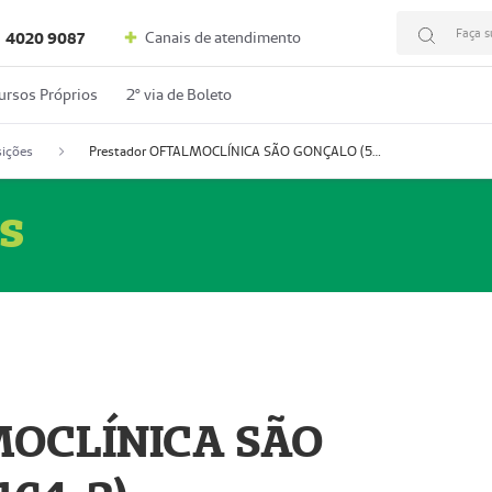
Faça s
Canais de atendimento
4020 9087
ursos Próprios
2º via de Boleto
ições
Prestador OFTALMOCLÍNICA SÃO GONÇALO (55004164-2)
s
MOCLÍNICA SÃO