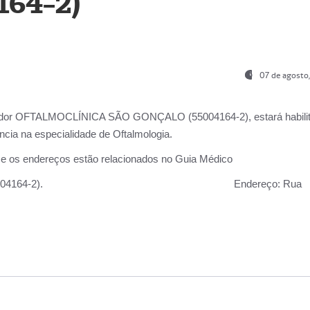
164-2)
07 de agosto
ador OFTALMOCLÍNICA SÃO GONÇALO (55004164-2), estará habili
cia na especialidade de Oftalmologia.
 e os endereços estão relacionados no Guia Médico
 GONÇALO (55004164-2).
Endereço:
Rua