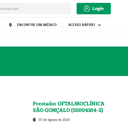
Login
ua busca aqui
ENCONTRE UM MÉDICO
ACESSO RÁPIDO
Prestador OFTALMOCLÍNICA
SÃO GONÇALO (55004164-2)
07 de Agosto de 2020