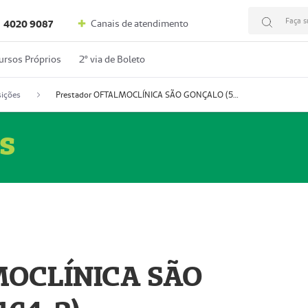
Faça s
Canais de atendimento
4020 9087
ursos Próprios
2º via de Boleto
ições
Prestador OFTALMOCLÍNICA SÃO GONÇALO (55004164-2)
s
MOCLÍNICA SÃO