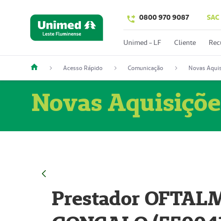
0800 970 9087
SAC
Unimed - LF
Cliente
Rec
Acesso Rápido
Comunicação
Novas Aquis
Novas Aquisiçõe
Prestador OFTAL