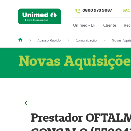
0800 970 9087
SAC
Unimed - LF
Cliente
Rec
Acesso Rápido
Comunicação
Novas Aquis
Novas Aquisiçõe
Prestador OFTAL