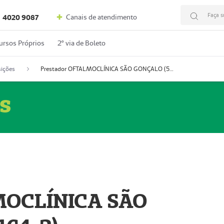
Faça s
Canais de atendimento
4020 9087
ursos Próprios
2º via de Boleto
ições
Prestador OFTALMOCLÍNICA SÃO GONÇALO (55004164-2)
s
MOCLÍNICA SÃO