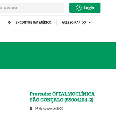
Login
ua busca aqui
ENCONTRE UM MÉDICO
ACESSO RÁPIDO
Prestador OFTALMOCLÍNICA
SÃO GONÇALO (55004164-2)
07 de Agosto de 2020