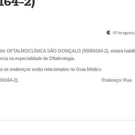
164-2)
07 de agosto
ador OFTALMOCLÍNICA SÃO GONÇALO (55004164-2), estará habili
cia na especialidade de Oftalmologia.
 e os endereços estão relacionados no Guia Médico
 GONÇALO (55004164-2).
Endereço:
Rua