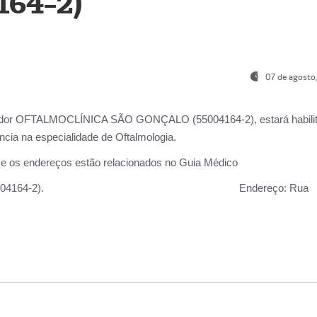
164-2)
07 de agosto
ador OFTALMOCLÍNICA SÃO GONÇALO (55004164-2), estará habili
cia na especialidade de Oftalmologia.
 e os endereços estão relacionados no Guia Médico
 GONÇALO (55004164-2).
Endereço:
Rua