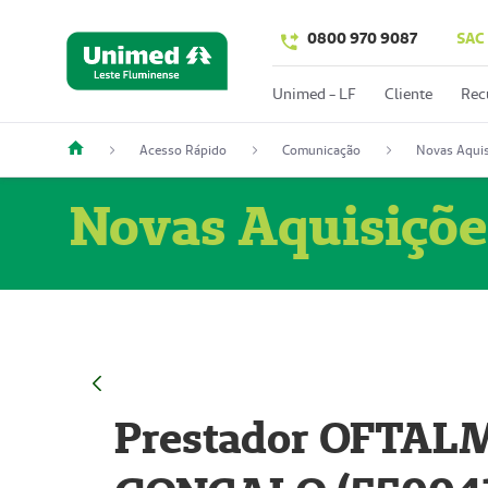
0800 970 9087
SAC
Unimed - LF
Cliente
Rec
Acesso Rápido
Comunicação
Novas Aquis
Novas Aquisiçõe
Prestador OFTAL