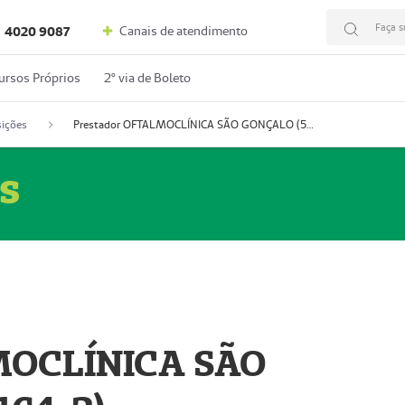
Faça s
Canais de atendimento
4020 9087
ursos Próprios
2º via de Boleto
ições
Prestador OFTALMOCLÍNICA SÃO GONÇALO (55004164-2)
s
MOCLÍNICA SÃO