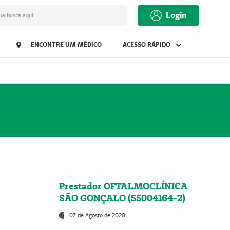
Login
ua busca aqui
ENCONTRE UM MÉDICO
ACESSO RÁPIDO
Prestador OFTALMOCLÍNICA
SÃO GONÇALO (55004164-2)
07 de Agosto de 2020