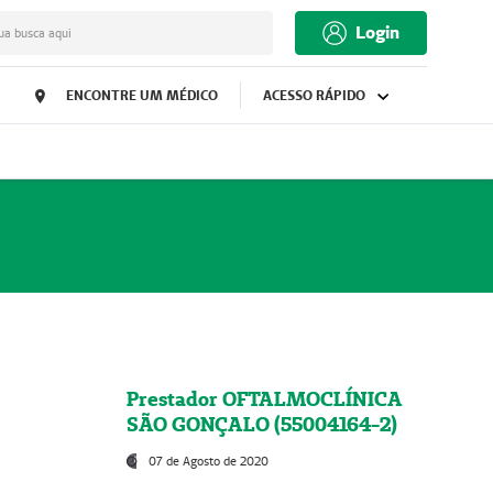
Login
ua busca aqui
ENCONTRE UM MÉDICO
ACESSO RÁPIDO
Prestador OFTALMOCLÍNICA
SÃO GONÇALO (55004164-2)
07 de Agosto de 2020