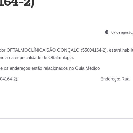
164-2)
07 de agosto
ador OFTALMOCLÍNICA SÃO GONÇALO (55004164-2), estará habili
cia na especialidade de Oftalmologia.
 e os endereços estão relacionados no Guia Médico
 GONÇALO (55004164-2).
Endereço:
Rua