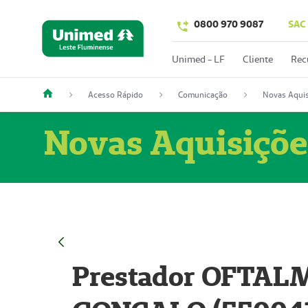
0800 970 9087
SAC
Unimed - LF
Cliente
Rec
Acesso Rápido
Comunicação
Novas Aquis
Novas Aquisiçõe
Prestador OFTAL