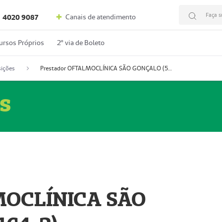
Faça s
Canais de atendimento
4020 9087
ursos Próprios
2º via de Boleto
ições
Prestador OFTALMOCLÍNICA SÃO GONÇALO (55004164-2)
s
MOCLÍNICA SÃO