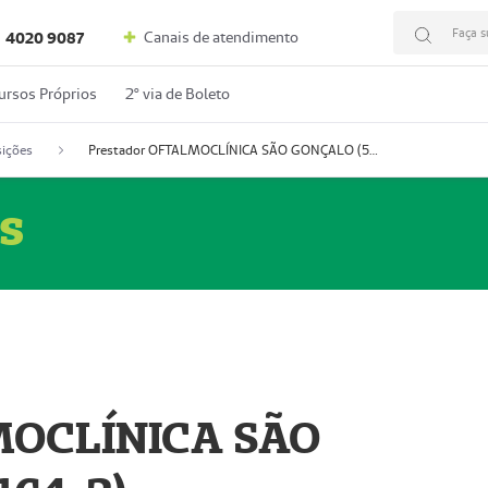
Faça s
Canais de atendimento
4020 9087
ursos Próprios
2º via de Boleto
ições
Prestador OFTALMOCLÍNICA SÃO GONÇALO (55004164-2)
s
MOCLÍNICA SÃO