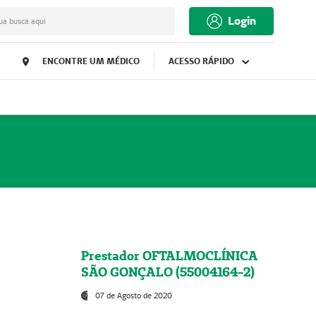
Login
ua busca aqui
ENCONTRE UM MÉDICO
ACESSO RÁPIDO
Prestador OFTALMOCLÍNICA
SÃO GONÇALO (55004164-2)
07 de Agosto de 2020