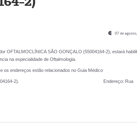
164-2)
07 de agosto
ador OFTALMOCLÍNICA SÃO GONÇALO (55004164-2), estará habili
cia na especialidade de Oftalmologia.
 e os endereços estão relacionados no Guia Médico
 GONÇALO (55004164-2).
Endereço:
Rua