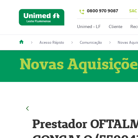
0800 970 9087
SAC
Unimed - LF
Cliente
Rec
Acesso Rápido
Comunicação
Novas Aquis
Novas Aquisiçõe
Prestador OFTAL