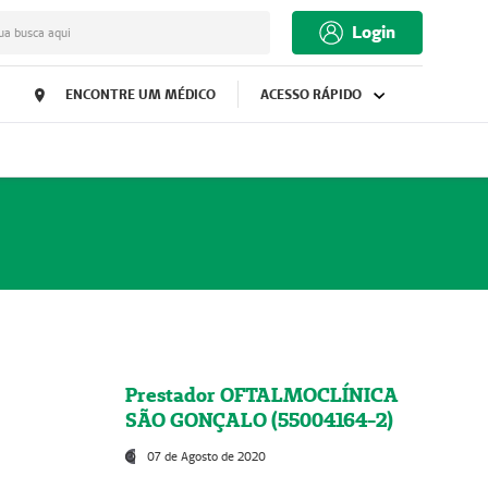
Login
ua busca aqui
ENCONTRE UM MÉDICO
ACESSO RÁPIDO
Prestador OFTALMOCLÍNICA
SÃO GONÇALO (55004164-2)
07 de Agosto de 2020