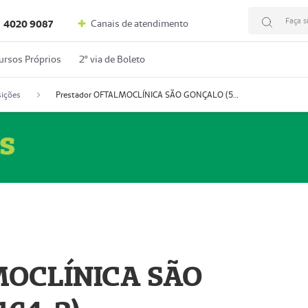
Faça s
Canais de atendimento
4020 9087
ursos Próprios
2º via de Boleto
ições
Prestador OFTALMOCLÍNICA SÃO GONÇALO (55004164-2)
s
MOCLÍNICA SÃO