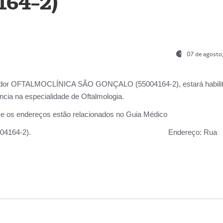
164-2)
07 de agosto
ador OFTALMOCLÍNICA SÃO GONÇALO (55004164-2), estará habili
cia na especialidade de Oftalmologia.
 e os endereços estão relacionados no Guia Médico
 GONÇALO (55004164-2).
Endereço:
Rua