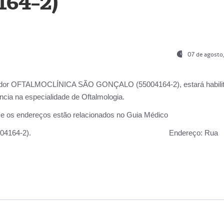
164-2)
07 de agosto
ador OFTALMOCLÍNICA SÃO GONÇALO (55004164-2), estará habili
cia na especialidade de Oftalmologia.
 e os endereços estão relacionados no Guia Médico
 GONÇALO (55004164-2).
Endereço:
Rua