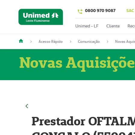
0800 970 9087
SAC
Unimed - LF
Cliente
Rec
Acesso Rápido
Comunicação
Novas Aquis
Novas Aquisiçõe
Prestador OFTAL