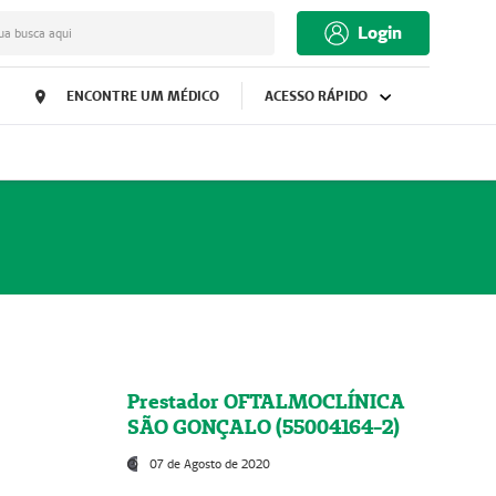
Login
ua busca aqui
ENCONTRE UM MÉDICO
ACESSO RÁPIDO
Prestador OFTALMOCLÍNICA
SÃO GONÇALO (55004164-2)
07 de Agosto de 2020