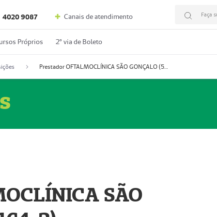
Faça s
Canais de atendimento
4020 9087
ursos Próprios
2º via de Boleto
ições
Prestador OFTALMOCLÍNICA SÃO GONÇALO (55004164-2)
s
MOCLÍNICA SÃO