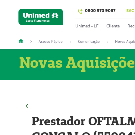
0800 970 9087
SAC
Unimed - LF
Cliente
Rec
Acesso Rápido
Comunicação
Novas Aquis
Novas Aquisiçõe
Prestador OFTAL