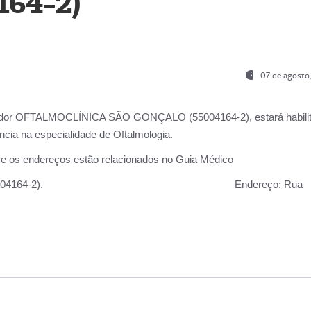
164-2)
07 de agosto
ador OFTALMOCLÍNICA SÃO GONÇALO (55004164-2), estará habili
cia na especialidade de Oftalmologia.
 e os endereços estão relacionados no Guia Médico
 GONÇALO (55004164-2).
Endereço:
Rua