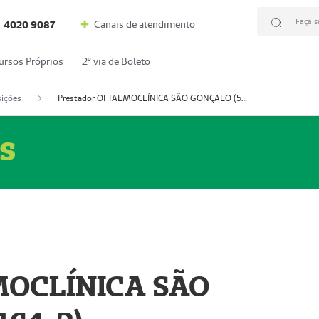
Faça s
Canais de atendimento
4020 9087
ursos Próprios
2º via de Boleto
ições
Prestador OFTALMOCLÍNICA SÃO GONÇALO (55004164-2)
s
MOCLÍNICA SÃO