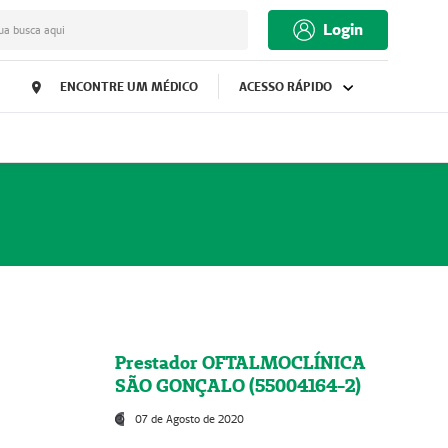
Login
ua busca aqui
ENCONTRE UM MÉDICO
ACESSO RÁPIDO
Prestador OFTALMOCLÍNICA
SÃO GONÇALO (55004164-2)
07 de Agosto de 2020