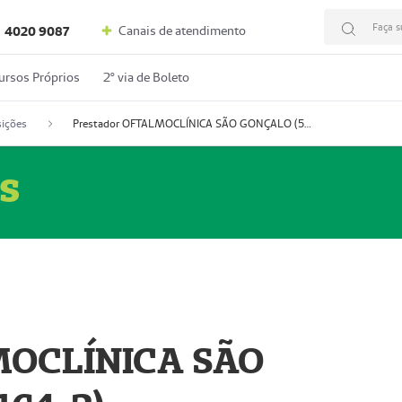
Faça s
Canais de atendimento
4020 9087
ursos Próprios
2º via de Boleto
ições
Prestador OFTALMOCLÍNICA SÃO GONÇALO (55004164-2)
s
MOCLÍNICA SÃO