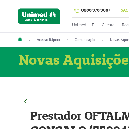
0800 970 9087
SAC
Unimed - LF
Cliente
Rec
Acesso Rápido
Comunicação
Novas Aquis
Novas Aquisiçõe
Prestador OFTAL