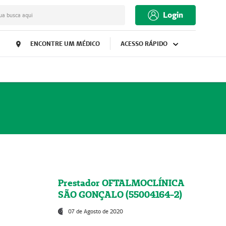
Login
ua busca aqui
ENCONTRE UM MÉDICO
ACESSO RÁPIDO
Prestador OFTALMOCLÍNICA
SÃO GONÇALO (55004164-2)
07 de Agosto de 2020