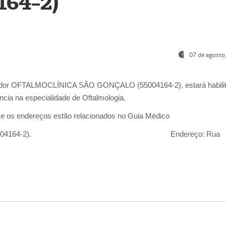
164-2)
07 de agosto
ador OFTALMOCLÍNICA SÃO GONÇALO (55004164-2), estará habili
cia na especialidade de Oftalmologia.
 e os endereços estão relacionados no Guia Médico
 GONÇALO (55004164-2).
Endereço:
Rua