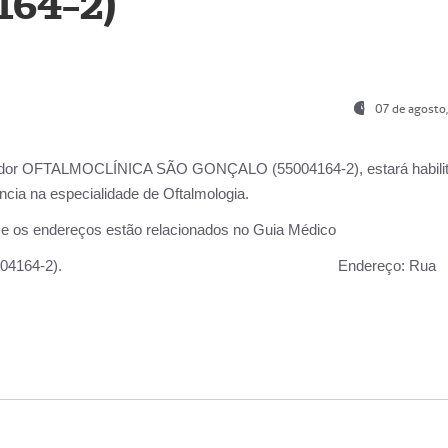
164-2)
07 de agosto
ador OFTALMOCLÍNICA SÃO GONÇALO (55004164-2), estará habili
cia na especialidade de Oftalmologia.
 e os endereços estão relacionados no Guia Médico
 GONÇALO (55004164-2).
Endereço:
Rua