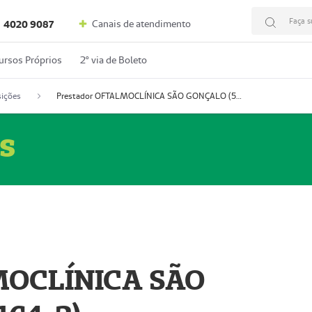
Faça s
Canais de atendimento
4020 9087
ursos Próprios
2º via de Boleto
ições
Prestador OFTALMOCLÍNICA SÃO GONÇALO (55004164-2)
s
MOCLÍNICA SÃO