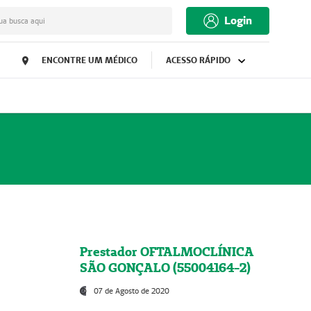
Login
ua busca aqui
ENCONTRE UM MÉDICO
ACESSO RÁPIDO
Prestador OFTALMOCLÍNICA
SÃO GONÇALO (55004164-2)
07 de Agosto de 2020