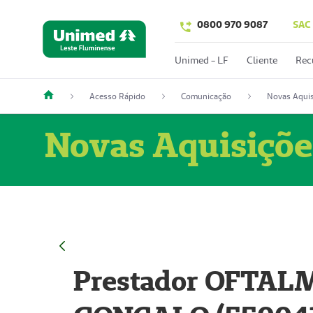
0800 970 9087
SAC
Unimed - LF
Cliente
Rec
Acesso Rápido
Comunicação
Novas Aquis
Novas Aquisiçõe
Prestador OFTAL