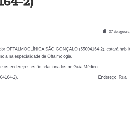
164-2)
07 de agosto
ador OFTALMOCLÍNICA SÃO GONÇALO (55004164-2), estará habili
cia na especialidade de Oftalmologia.
 e os endereços estão relacionados no Guia Médico
 GONÇALO (55004164-2).
Endereço:
Rua