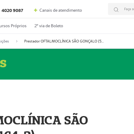
Faça s
Canais de atendimento
4020 9087
ursos Próprios
2º via de Boleto
ições
Prestador OFTALMOCLÍNICA SÃO GONÇALO (55004164-2)
s
MOCLÍNICA SÃO