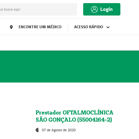
Login
ua busca aqui
ENCONTRE UM MÉDICO
ACESSO RÁPIDO
Prestador OFTALMOCLÍNICA
SÃO GONÇALO (55004164-2)
07 de Agosto de 2020