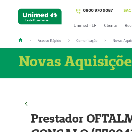
0800 970 9087
SAC
Unimed - LF
Cliente
Rec
Acesso Rápido
Comunicação
Novas Aquis
Novas Aquisiçõe
Prestador OFTAL