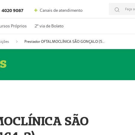
Faça s
Canais de atendimento
4020 9087
ursos Próprios
2º via de Boleto
ições
Prestador OFTALMOCLÍNICA SÃO GONÇALO (55004164-2)
s
MOCLÍNICA SÃO