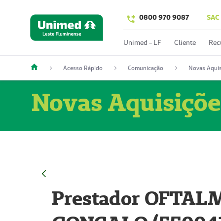
0800 970 9087
SAC
Unimed - LF
Cliente
Rec
Acesso Rápido
Comunicação
Novas Aquis
Novas Aquisiçõe
Prestador OFTAL