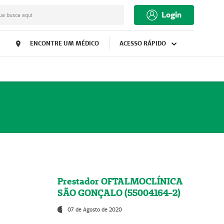
Login
ua busca aqui
ENCONTRE UM MÉDICO
ACESSO RÁPIDO
Prestador OFTALMOCLÍNICA
SÃO GONÇALO (55004164-2)
07 de Agosto de 2020