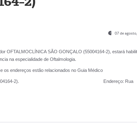
164-2)
07 de agosto
ador OFTALMOCLÍNICA SÃO GONÇALO (55004164-2), estará habili
cia na especialidade de Oftalmologia.
 e os endereços estão relacionados no Guia Médico
 GONÇALO (55004164-2).
Endereço:
Rua