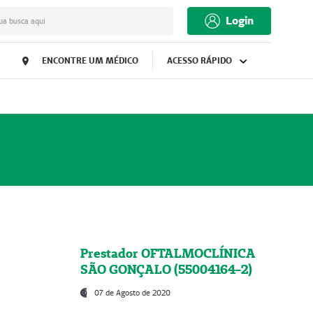
Login
ua busca aqui
ENCONTRE UM MÉDICO
ACESSO RÁPIDO
Prestador OFTALMOCLÍNICA
SÃO GONÇALO (55004164-2)
07 de Agosto de 2020