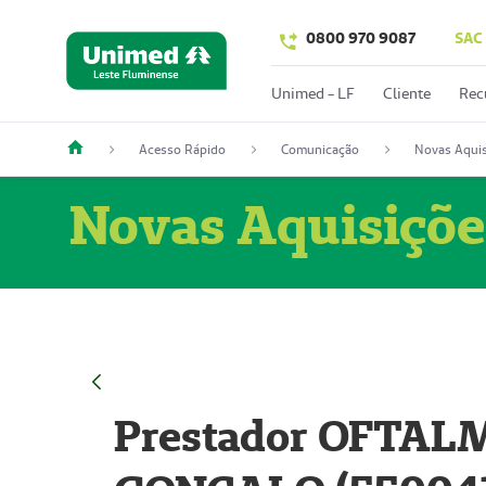
0800 970 9087
SAC
Unimed - LF
Cliente
Rec
Acesso Rápido
Comunicação
Novas Aquis
Novas Aquisiçõe
Prestador OFTAL