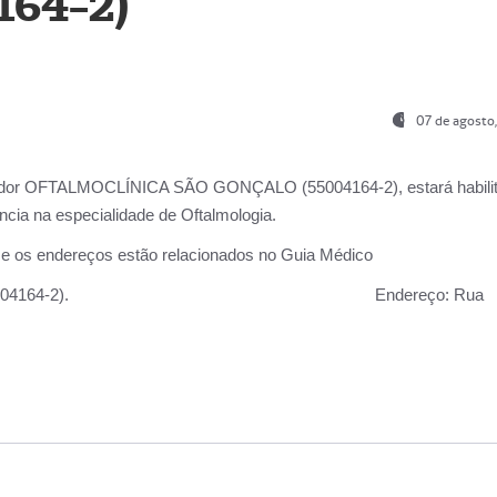
164-2)
07 de agosto
ador OFTALMOCLÍNICA SÃO GONÇALO (55004164-2), estará habili
cia na especialidade de Oftalmologia.
 e os endereços estão relacionados no Guia Médico
 GONÇALO (55004164-2).
Endereço:
Rua