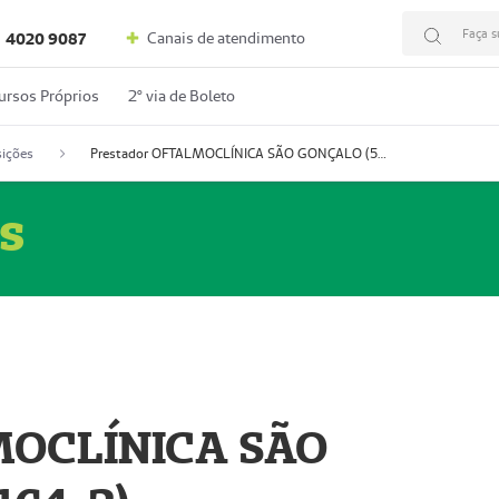
Faça s
Canais de atendimento
4020 9087
ursos Próprios
2º via de Boleto
ições
Prestador OFTALMOCLÍNICA SÃO GONÇALO (55004164-2)
s
MOCLÍNICA SÃO