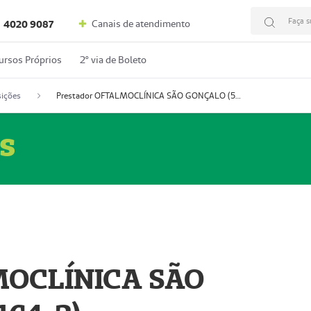
Faça s
Canais de atendimento
4020 9087
ursos Próprios
2º via de Boleto
ições
Prestador OFTALMOCLÍNICA SÃO GONÇALO (55004164-2)
s
MOCLÍNICA SÃO