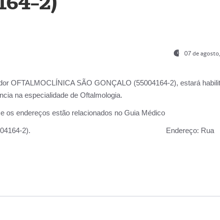
164-2)
07 de agosto
ador OFTALMOCLÍNICA SÃO GONÇALO (55004164-2), estará habili
cia na especialidade de Oftalmologia.
 e os endereços estão relacionados no Guia Médico
 GONÇALO (55004164-2).
Endereço:
Rua