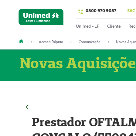
0800 970 9087
SAC
Unimed - LF
Cliente
Rec
Acesso Rápido
Comunicação
Novas Aquis
Novas Aquisiçõe
Prestador OFTAL