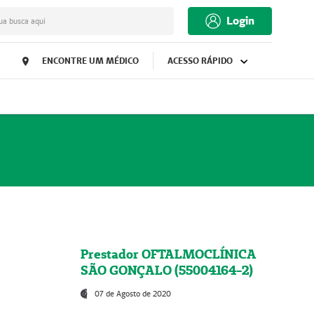
Login
ua busca aqui
ENCONTRE UM MÉDICO
ACESSO RÁPIDO
Prestador OFTALMOCLÍNICA
SÃO GONÇALO (55004164-2)
07 de Agosto de 2020