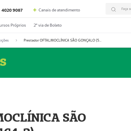
Faça s
Canais de atendimento
4020 9087
ursos Próprios
2º via de Boleto
ições
Prestador OFTALMOCLÍNICA SÃO GONÇALO (55004164-2)
s
MOCLÍNICA SÃO