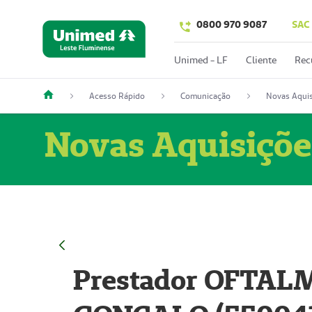
0800 970 9087
SAC
Unimed - LF
Cliente
Rec
Acesso Rápido
Comunicação
Novas Aquis
Novas Aquisiçõe
Prestador OFTAL