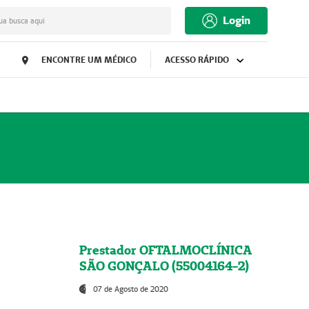
Login
ua busca aqui
ENCONTRE UM MÉDICO
ACESSO RÁPIDO
Prestador OFTALMOCLÍNICA
SÃO GONÇALO (55004164-2)
07 de Agosto de 2020