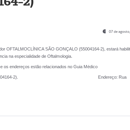
164-2)
07 de agosto
ador OFTALMOCLÍNICA SÃO GONÇALO (55004164-2), estará habili
cia na especialidade de Oftalmologia.
 e os endereços estão relacionados no Guia Médico
 GONÇALO (55004164-2).
Endereço:
Rua