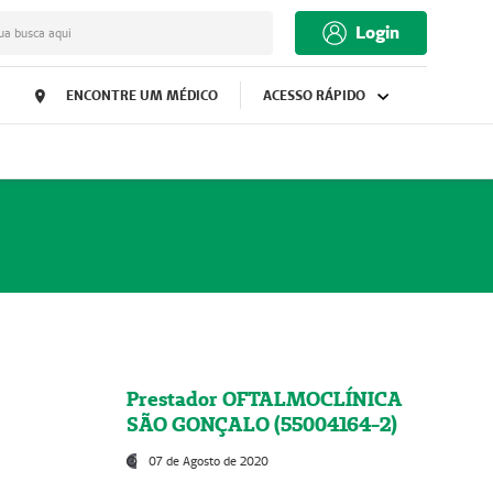
Login
ua busca aqui
ENCONTRE UM MÉDICO
ACESSO RÁPIDO
Prestador OFTALMOCLÍNICA
SÃO GONÇALO (55004164-2)
07 de Agosto de 2020