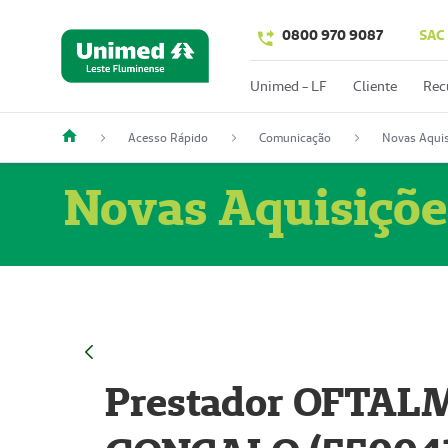
0800 970 9087
SAC
Unimed - LF
Cliente
Rec
Acesso Rápido
Comunicação
Novas Aquis
Novas Aquisiçõe
Prestador OFTAL