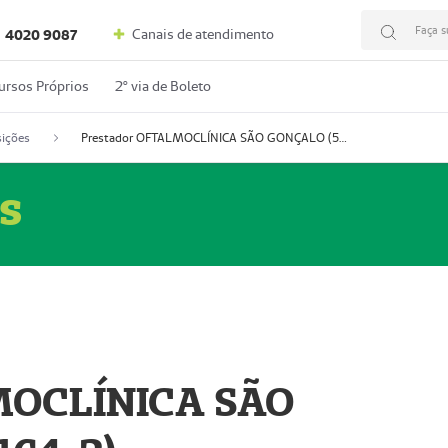
Faça s
Canais de atendimento
4020 9087
ursos Próprios
2º via de Boleto
ições
Prestador OFTALMOCLÍNICA SÃO GONÇALO (55004164-2)
s
MOCLÍNICA SÃO