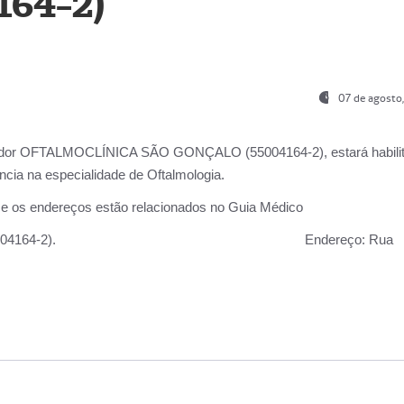
164-2)
07 de agosto
ador OFTALMOCLÍNICA SÃO GONÇALO (55004164-2), estará habili
cia na especialidade de Oftalmologia.
 e os endereços estão relacionados no Guia Médico
 GONÇALO (55004164-2).
Endereço:
Rua