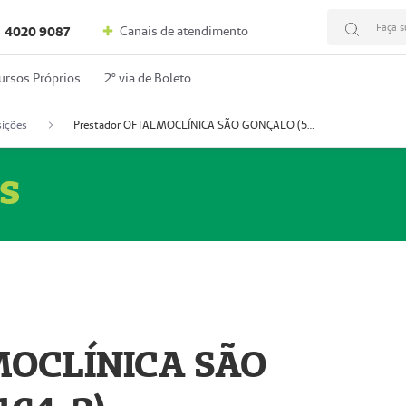
Faça s
Canais de atendimento
4020 9087
ursos Próprios
2º via de Boleto
ições
Prestador OFTALMOCLÍNICA SÃO GONÇALO (55004164-2)
s
MOCLÍNICA SÃO