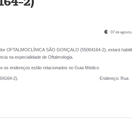
164-2)
07 de agosto
ador OFTALMOCLÍNICA SÃO GONÇALO (55004164-2), estará habili
cia na especialidade de Oftalmologia.
 e os endereços estão relacionados no Guia Médico
 GONÇALO (55004164-2).
Endereço:
Rua