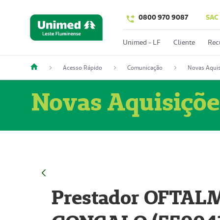
0800 970 9087
SAC
Unimed - LF
Cliente
Rec
Acesso Rápido
Comunicação
Novas Aquis
Novas Aquisiçõe
Prestador OFTAL