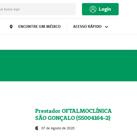
Login
ua busca aqui
ENCONTRE UM MÉDICO
ACESSO RÁPIDO
Prestador OFTALMOCLÍNICA
SÃO GONÇALO (55004164-2)
07 de Agosto de 2020