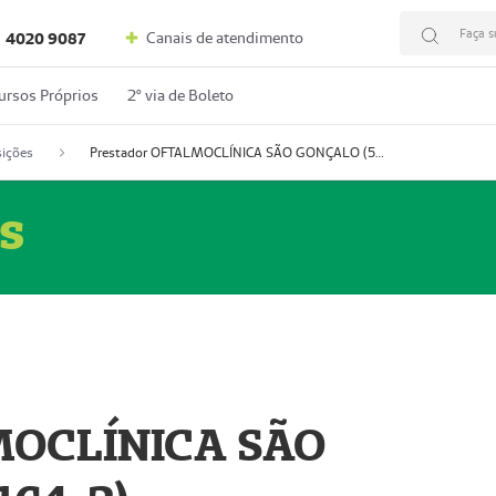
Faça s
Canais de atendimento
4020 9087
ursos Próprios
2º via de Boleto
ições
Prestador OFTALMOCLÍNICA SÃO GONÇALO (55004164-2)
s
MOCLÍNICA SÃO