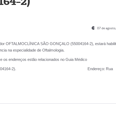
164-2)
07 de agosto
ador OFTALMOCLÍNICA SÃO GONÇALO (55004164-2), estará habili
cia na especialidade de Oftalmologia.
 e os endereços estão relacionados no Guia Médico
 GONÇALO (55004164-2).
Endereço:
Rua