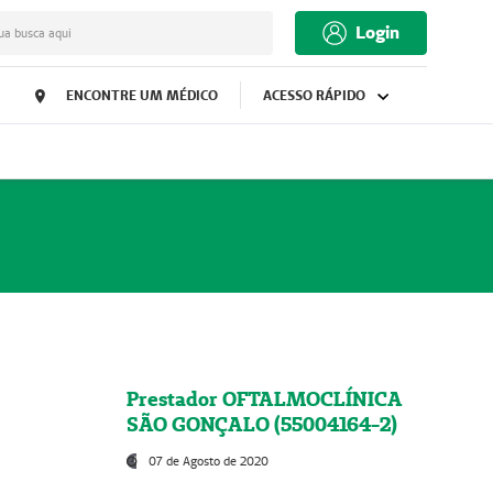
Login
ua busca aqui
ENCONTRE UM MÉDICO
ACESSO RÁPIDO
Prestador OFTALMOCLÍNICA
SÃO GONÇALO (55004164-2)
07 de Agosto de 2020