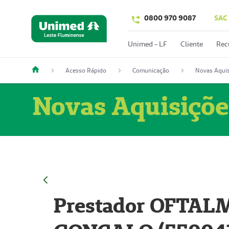
0800 970 9087
SAC
Unimed - LF
Cliente
Rec
Acesso Rápido
Comunicação
Novas Aquis
Novas Aquisiçõe
Prestador OFTAL