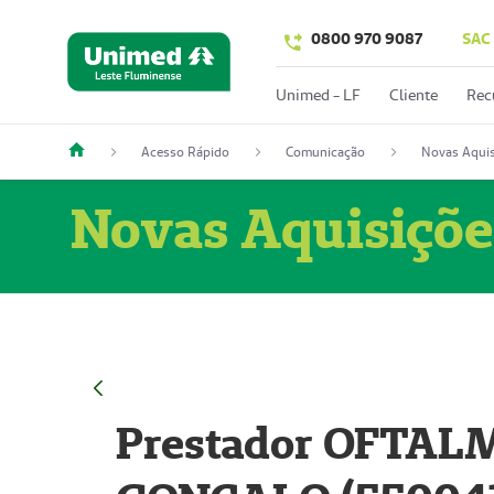
0800 970 9087
SAC
Unimed - LF
Cliente
Rec
Acesso Rápido
Comunicação
Novas Aquis
Novas Aquisiçõe
Prestador OFTAL