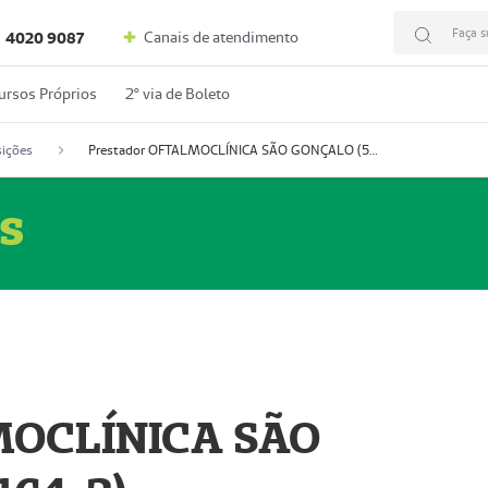
Faça s
Canais de atendimento
4020 9087
ursos Próprios
2º via de Boleto
ições
Prestador OFTALMOCLÍNICA SÃO GONÇALO (55004164-2)
s
MOCLÍNICA SÃO