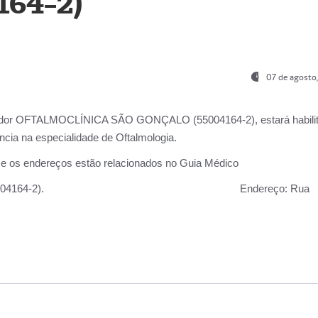
164-2)
07 de agosto
ador OFTALMOCLÍNICA SÃO GONÇALO (55004164-2), estará habili
cia na especialidade de Oftalmologia.
 e os endereços estão relacionados no Guia Médico
 GONÇALO (55004164-2).
Endereço:
Rua