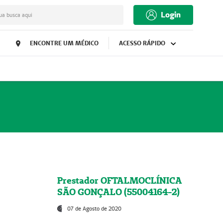
Login
ua busca aqui
ENCONTRE UM MÉDICO
ACESSO RÁPIDO
Prestador OFTALMOCLÍNICA
SÃO GONÇALO (55004164-2)
07 de Agosto de 2020