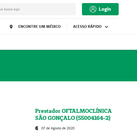
Login
ua busca aqui
ENCONTRE UM MÉDICO
ACESSO RÁPIDO
Prestador OFTALMOCLÍNICA
SÃO GONÇALO (55004164-2)
07 de Agosto de 2020