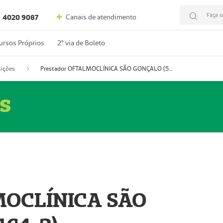
Faça s
Canais de atendimento
4020 9087
ursos Próprios
2º via de Boleto
ições
Prestador OFTALMOCLÍNICA SÃO GONÇALO (55004164-2)
s
MOCLÍNICA SÃO