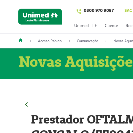
0800 970 9087
SAC
Unimed - LF
Cliente
Rec
Acesso Rápido
Comunicação
Novas Aquis
Novas Aquisiçõe
Prestador OFTAL