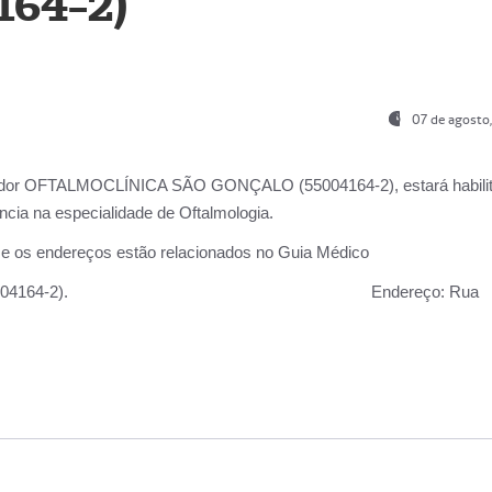
164-2)
07 de agosto
ador OFTALMOCLÍNICA SÃO GONÇALO (55004164-2), estará habili
cia na especialidade de Oftalmologia.
 e os endereços estão relacionados no Guia Médico
 GONÇALO (55004164-2).
Endereço:
Rua