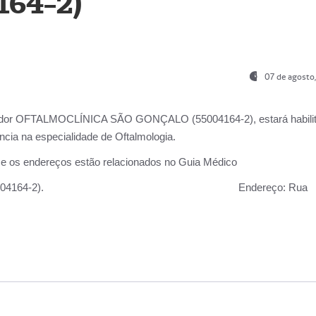
164-2)
07 de agosto
ador OFTALMOCLÍNICA SÃO GONÇALO (55004164-2), estará habili
cia na especialidade de Oftalmologia.
 e os endereços estão relacionados no Guia Médico
 GONÇALO (55004164-2).
Endereço:
Rua