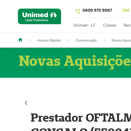
0800 970 9087
SAC
Unimed - LF
Cliente
Rec
Acesso Rápido
Comunicação
Novas Aquis
Novas Aquisiçõe
Prestador OFTAL