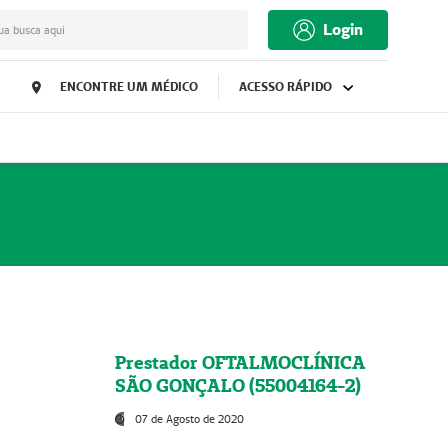
Login
ua busca aqui
ENCONTRE UM MÉDICO
ACESSO RÁPIDO
Prestador OFTALMOCLÍNICA
SÃO GONÇALO (55004164-2)
07 de Agosto de 2020