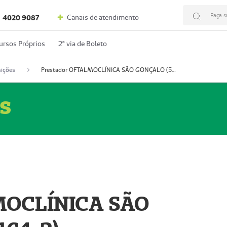
Faça s
Canais de atendimento
4020 9087
ursos Próprios
2º via de Boleto
ições
Prestador OFTALMOCLÍNICA SÃO GONÇALO (55004164-2)
s
MOCLÍNICA SÃO