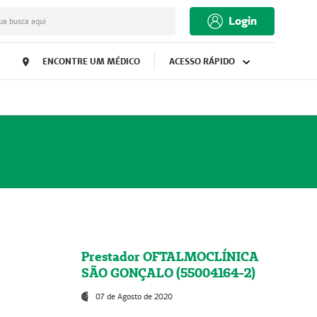
Login
ua busca aqui
ENCONTRE UM MÉDICO
ACESSO RÁPIDO
Prestador OFTALMOCLÍNICA
SÃO GONÇALO (55004164-2)
07 de Agosto de 2020