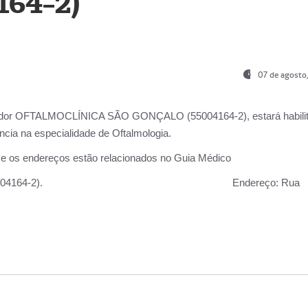
164-2)
07 de agosto
ador OFTALMOCLÍNICA SÃO GONÇALO (55004164-2), estará habili
cia na especialidade de Oftalmologia.
 e os endereços estão relacionados no Guia Médico
 GONÇALO (55004164-2).
Endereço:
Rua