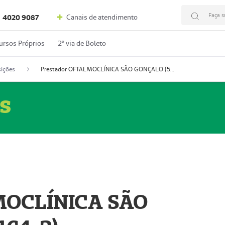
Faça s
Canais de atendimento
4020 9087
ursos Próprios
2º via de Boleto
ições
Prestador OFTALMOCLÍNICA SÃO GONÇALO (55004164-2)
s
MOCLÍNICA SÃO