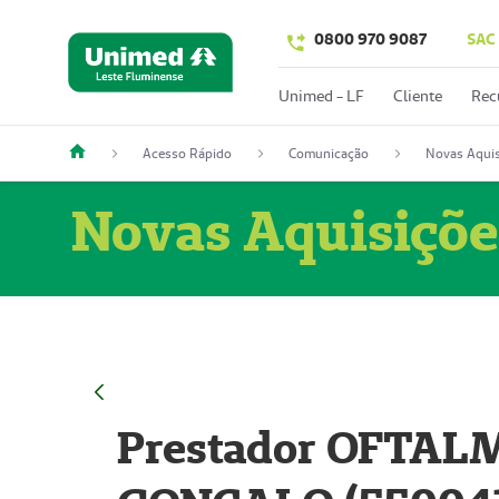
0800 970 9087
SAC
Unimed - LF
Cliente
Rec
Acesso Rápido
Comunicação
Novas Aquis
Novas Aquisiçõe
Prestador OFTAL