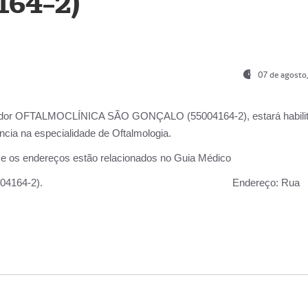
164-2)
07 de agosto
ador OFTALMOCLÍNICA SÃO GONÇALO (55004164-2), estará habili
cia na especialidade de Oftalmologia.
 e os endereços estão relacionados no Guia Médico
 GONÇALO (55004164-2).
Endereço:
Rua