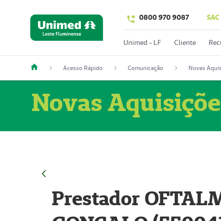
0800 970 9087
SAC
Unimed - LF
Cliente
Rec
Acesso Rápido
Comunicação
Novas Aquis
Novas Aquisiçõe
Prestador OFTAL