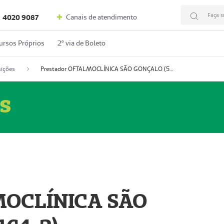
Faça s
Canais de atendimento
4020 9087
ursos Próprios
2º via de Boleto
ições
Prestador OFTALMOCLÍNICA SÃO GONÇALO (55004164-2)
s
MOCLÍNICA SÃO