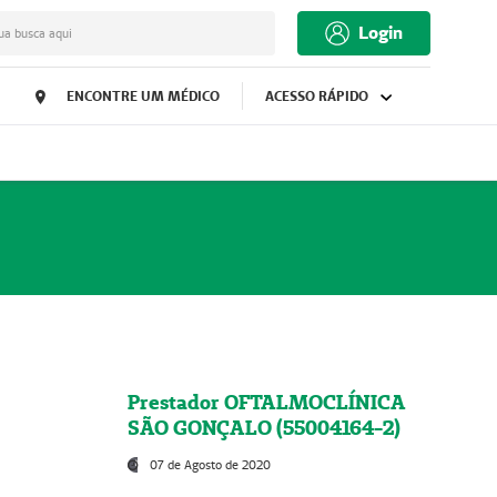
Login
ua busca aqui
ENCONTRE UM MÉDICO
ACESSO RÁPIDO
Prestador OFTALMOCLÍNICA
SÃO GONÇALO (55004164-2)
07 de Agosto de 2020