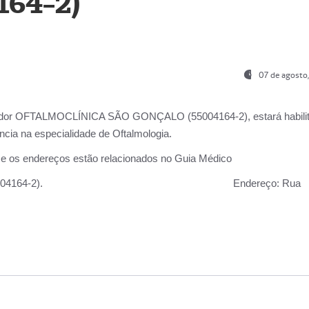
164-2)
07 de agosto
ador OFTALMOCLÍNICA SÃO GONÇALO (55004164-2), estará habili
cia na especialidade de Oftalmologia.
 e os endereços estão relacionados no Guia Médico
 GONÇALO (55004164-2).
Endereço:
Rua