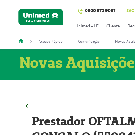
0800 970 9087
SAC
Unimed - LF
Cliente
Rec
Acesso Rápido
Comunicação
Novas Aquis
Novas Aquisiçõe
Prestador OFTAL