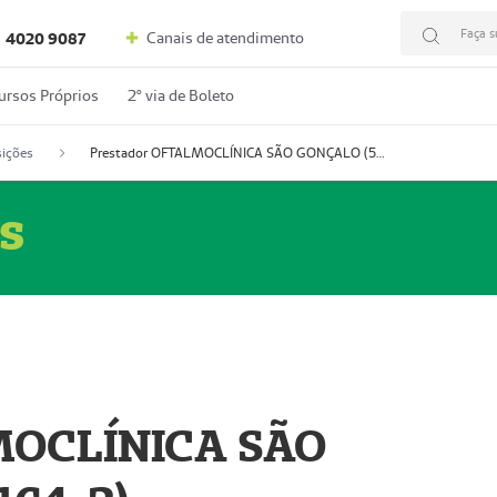
Faça s
Canais de atendimento
4020 9087
ursos Próprios
2º via de Boleto
ições
Prestador OFTALMOCLÍNICA SÃO GONÇALO (55004164-2)
s
MOCLÍNICA SÃO