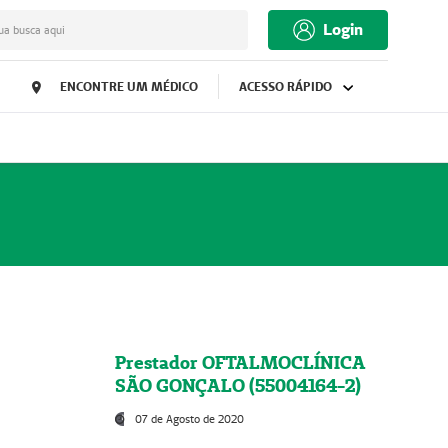
Login
ua busca aqui
ENCONTRE UM MÉDICO
ACESSO RÁPIDO
Prestador OFTALMOCLÍNICA
SÃO GONÇALO (55004164-2)
07 de Agosto de 2020