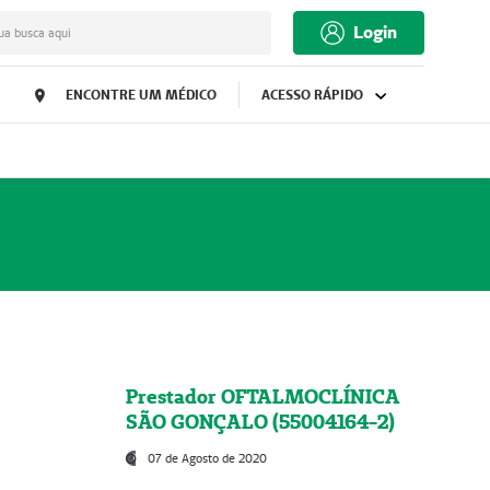
Login
ua busca aqui
ENCONTRE UM MÉDICO
ACESSO RÁPIDO
Prestador OFTALMOCLÍNICA
SÃO GONÇALO (55004164-2)
07 de Agosto de 2020