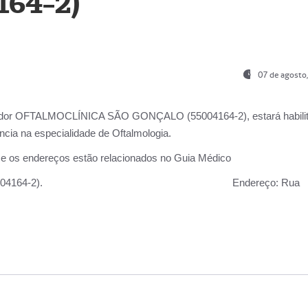
164-2)
07 de agosto
ador OFTALMOCLÍNICA SÃO GONÇALO (55004164-2), estará habili
cia na especialidade de Oftalmologia.
 e os endereços estão relacionados no Guia Médico
 GONÇALO (55004164-2).
Endereço:
Rua