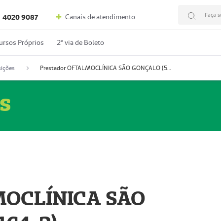
Faça s
Canais de atendimento
4020 9087
ursos Próprios
2º via de Boleto
ições
Prestador OFTALMOCLÍNICA SÃO GONÇALO (55004164-2)
s
MOCLÍNICA SÃO