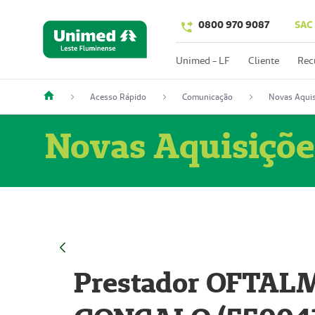
0800 970 9087
SAC
Unimed - LF
Cliente
Rec
Acesso Rápido
Comunicação
Novas Aquis
Novas Aquisiçõe
Prestador OFTAL