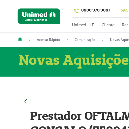
0800 970 9087
SAC
Unimed - LF
Cliente
Rec
Acesso Rápido
Comunicação
Novas Aquis
Novas Aquisiçõe
Prestador OFTAL