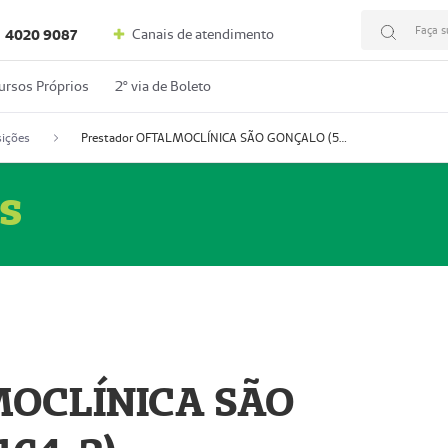
Faça s
Canais de atendimento
4020 9087
ursos Próprios
2º via de Boleto
ições
Prestador OFTALMOCLÍNICA SÃO GONÇALO (55004164-2)
s
MOCLÍNICA SÃO