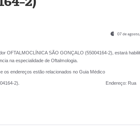
164-2)
07 de agosto
ador OFTALMOCLÍNICA SÃO GONÇALO (55004164-2), estará habili
cia na especialidade de Oftalmologia.
 e os endereços estão relacionados no Guia Médico
 GONÇALO (55004164-2).
Endereço:
Rua