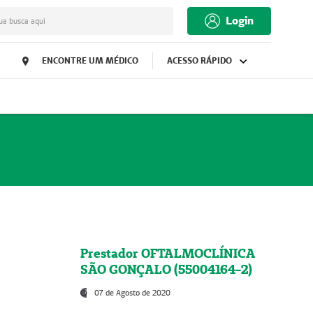
Login
ua busca aqui
ENCONTRE UM MÉDICO
ACESSO RÁPIDO
Prestador OFTALMOCLÍNICA
SÃO GONÇALO (55004164-2)
07 de Agosto de 2020