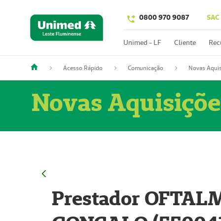
0800 970 9087
SAC
Unimed - LF
Cliente
Rec
Acesso Rápido
Comunicação
Novas Aquis
Novas Aquisiçõe
Prestador OFTAL