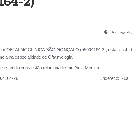
164-2)
07 de agosto
ador OFTALMOCLÍNICA SÃO GONÇALO (55004164-2), estará habili
cia na especialidade de Oftalmologia.
 e os endereços estão relacionados no Guia Médico
 GONÇALO (55004164-2).
Endereço:
Rua