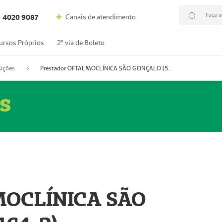
Faça s
Canais de atendimento
4020 9087
ursos Próprios
2º via de Boleto
ições
Prestador OFTALMOCLÍNICA SÃO GONÇALO (55004164-2)
s
MOCLÍNICA SÃO