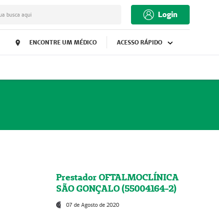
Login
ua busca aqui
ENCONTRE UM MÉDICO
ACESSO RÁPIDO
Prestador OFTALMOCLÍNICA
SÃO GONÇALO (55004164-2)
07 de Agosto de 2020