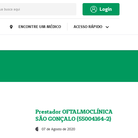
Login
ua busca aqui
ENCONTRE UM MÉDICO
ACESSO RÁPIDO
Prestador OFTALMOCLÍNICA
SÃO GONÇALO (55004164-2)
07 de Agosto de 2020