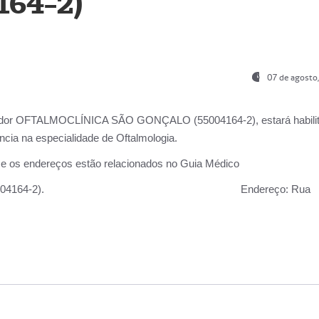
164-2)
07 de agosto
ador OFTALMOCLÍNICA SÃO GONÇALO (55004164-2), estará habili
cia na especialidade de Oftalmologia.
 e os endereços estão relacionados no Guia Médico
 GONÇALO (55004164-2).
Endereço:
Rua