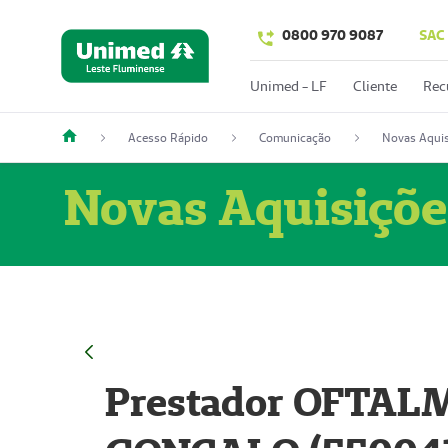
0800 970 9087
SAC
Unimed - LF
Cliente
Rec
Acesso Rápido
Comunicação
Novas Aquis
Novas Aquisiçõe
Prestador OFTAL