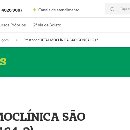
Faça s
Canais de atendimento
4020 9087
ursos Próprios
2º via de Boleto
ições
Prestador OFTALMOCLÍNICA SÃO GONÇALO (55004164-2)
s
MOCLÍNICA SÃO