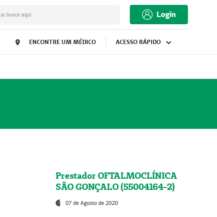
Login
ua busca aqui
ENCONTRE UM MÉDICO
ACESSO RÁPIDO
Prestador OFTALMOCLÍNICA
SÃO GONÇALO (55004164-2)
07 de Agosto de 2020