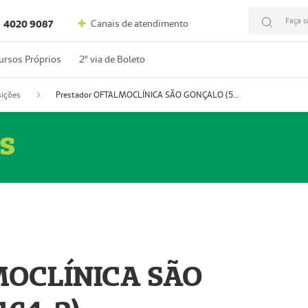
Faça s
Canais de atendimento
4020 9087
ursos Próprios
2º via de Boleto
ições
Prestador OFTALMOCLÍNICA SÃO GONÇALO (55004164-2)
s
MOCLÍNICA SÃO