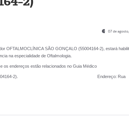
164-2)
07 de agosto
ador OFTALMOCLÍNICA SÃO GONÇALO (55004164-2), estará habili
cia na especialidade de Oftalmologia.
 e os endereços estão relacionados no Guia Médico
 GONÇALO (55004164-2).
Endereço:
Rua