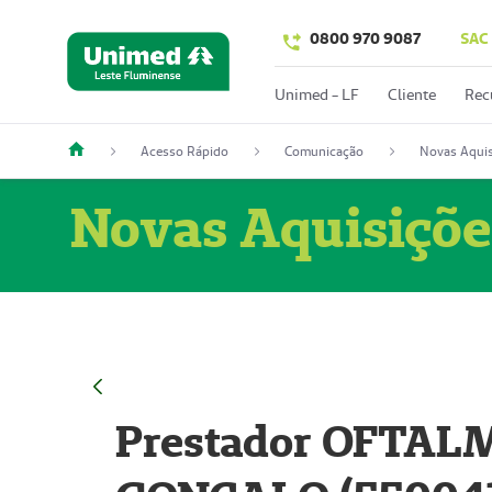
0800 970 9087
SAC
Unimed - LF
Cliente
Rec
Acesso Rápido
Comunicação
Novas Aquis
Novas Aquisiçõe
Prestador OFTAL