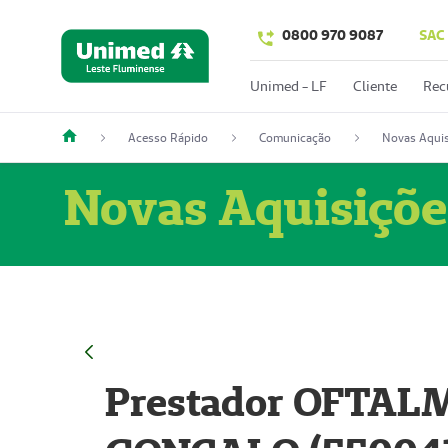
0800 970 9087
SAC
Unimed - LF
Cliente
Rec
Acesso Rápido
Comunicação
Novas Aquis
Novas Aquisiçõe
Prestador OFTAL