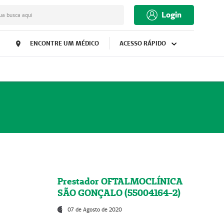
Login
ua busca aqui
ENCONTRE UM MÉDICO
ACESSO RÁPIDO
Prestador OFTALMOCLÍNICA
SÃO GONÇALO (55004164-2)
07 de Agosto de 2020