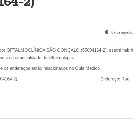
164-2)
07 de agosto
ador OFTALMOCLÍNICA SÃO GONÇALO (55004164-2), estará habili
cia na especialidade de Oftalmologia.
 e os endereços estão relacionados no Guia Médico
 GONÇALO (55004164-2).
Endereço:
Rua