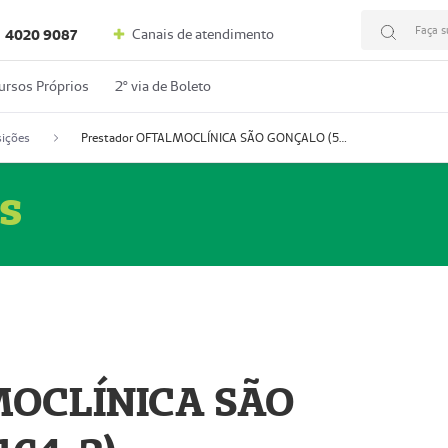
Faça s
Canais de atendimento
4020 9087
ursos Próprios
2º via de Boleto
ições
Prestador OFTALMOCLÍNICA SÃO GONÇALO (55004164-2)
s
MOCLÍNICA SÃO