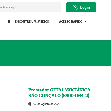
Login
ua busca aqui
ENCONTRE UM MÉDICO
ACESSO RÁPIDO
Prestador OFTALMOCLÍNICA
SÃO GONÇALO (55004164-2)
07 de Agosto de 2020