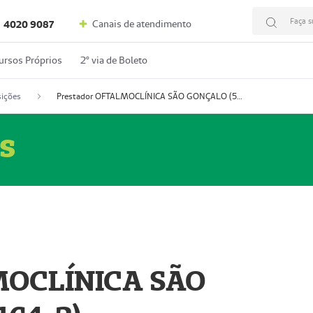
Faça s
Canais de atendimento
4020 9087
ursos Próprios
2º via de Boleto
ições
Prestador OFTALMOCLÍNICA SÃO GONÇALO (55004164-2)
s
MOCLÍNICA SÃO