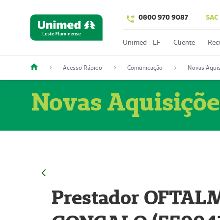
0800 970 9087
SAC
Unimed - LF
Cliente
Rec
Acesso Rápido
Comunicação
Novas Aquis
Novas Aquisiçõe
Prestador OFTAL