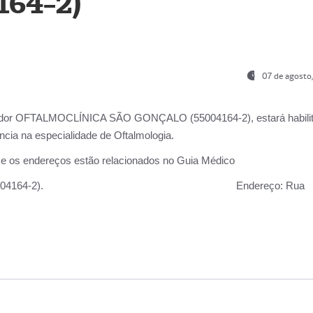
164-2)
07 de agosto
ador OFTALMOCLÍNICA SÃO GONÇALO (55004164-2), estará habili
cia na especialidade de Oftalmologia.
 e os endereços estão relacionados no Guia Médico
 GONÇALO (55004164-2).
Endereço:
Rua