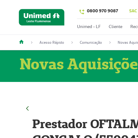
0800 970 9087
SAC
Unimed - LF
Cliente
Rec
Acesso Rápido
Comunicação
Novas Aquis
Novas Aquisiçõe
Prestador OFTAL