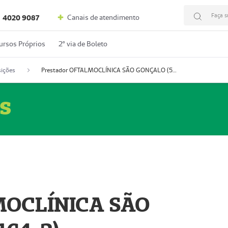
Faça s
Canais de atendimento
4020 9087
ursos Próprios
2º via de Boleto
ições
Prestador OFTALMOCLÍNICA SÃO GONÇALO (55004164-2)
s
MOCLÍNICA SÃO