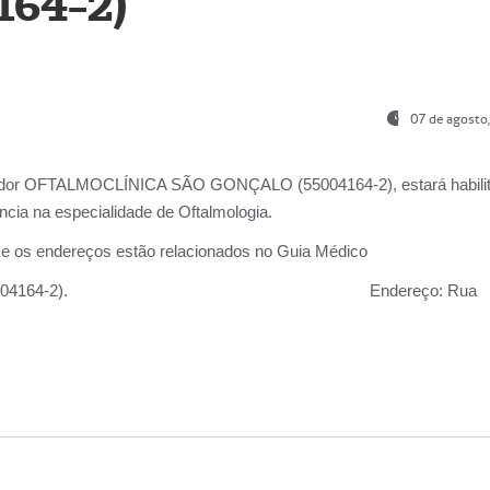
164-2)
07 de agosto
ador OFTALMOCLÍNICA SÃO GONÇALO (55004164-2), estará habili
cia na especialidade de Oftalmologia.
 e os endereços estão relacionados no Guia Médico
 GONÇALO (55004164-2).
Endereço:
Rua