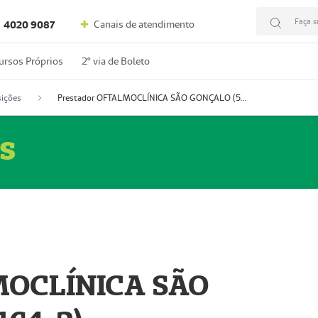
Faça s
Canais de atendimento
4020 9087
ursos Próprios
2º via de Boleto
ições
Prestador OFTALMOCLÍNICA SÃO GONÇALO (55004164-2)
s
MOCLÍNICA SÃO