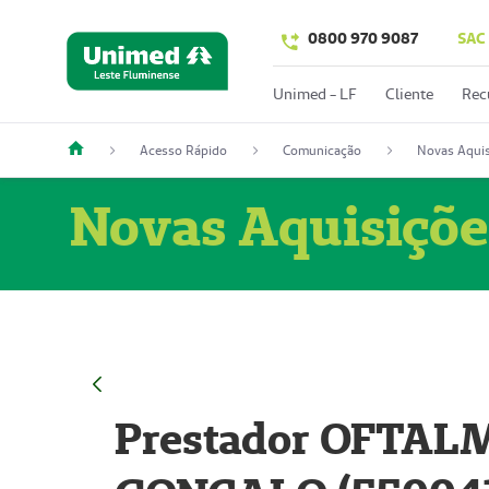
0800 970 9087
SAC
Unimed - LF
Cliente
Rec
Acesso Rápido
Comunicação
Novas Aquis
Novas Aquisiçõe
Prestador OFTAL