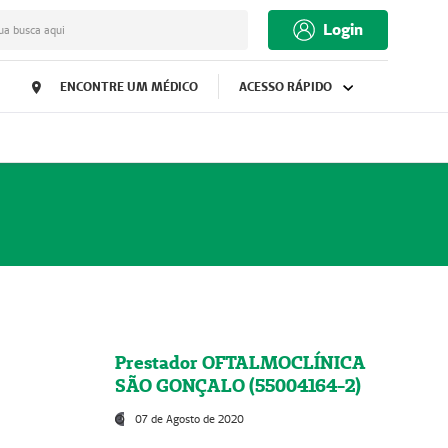
Login
ua busca aqui
ENCONTRE UM MÉDICO
ACESSO RÁPIDO
Prestador OFTALMOCLÍNICA
SÃO GONÇALO (55004164-2)
07 de Agosto de 2020