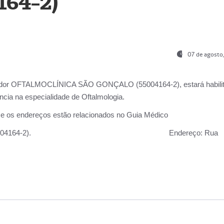
164-2)
07 de agosto
ador OFTALMOCLÍNICA SÃO GONÇALO (55004164-2), estará habili
cia na especialidade de Oftalmologia.
 e os endereços estão relacionados no Guia Médico
 GONÇALO (55004164-2).
Endereço:
Rua