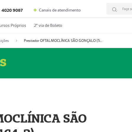
Faça s
Canais de atendimento
4020 9087
ursos Próprios
2º via de Boleto
ições
Prestador OFTALMOCLÍNICA SÃO GONÇALO (55004164-2)
s
MOCLÍNICA SÃO