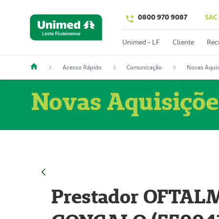
0800 970 9087
SAC
Unimed - LF
Cliente
Rec
Acesso Rápido
Comunicação
Novas Aquis
Novas Aquisiçõe
Prestador OFTAL