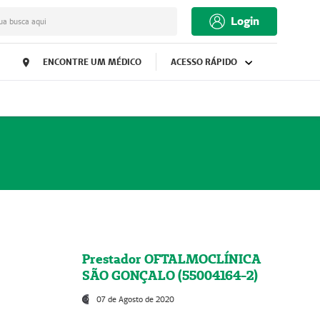
Login
ua busca aqui
ENCONTRE UM MÉDICO
ACESSO RÁPIDO
Prestador OFTALMOCLÍNICA
SÃO GONÇALO (55004164-2)
07 de Agosto de 2020