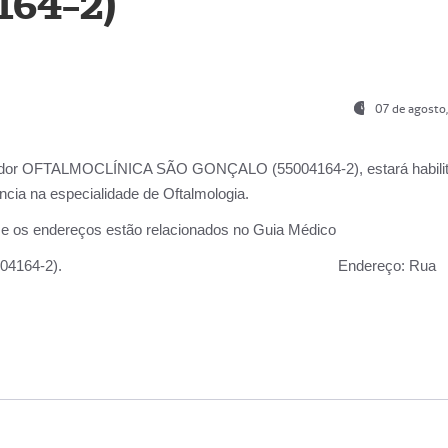
164-2)
07 de agosto
ador OFTALMOCLÍNICA SÃO GONÇALO (55004164-2), estará habili
cia na especialidade de Oftalmologia.
 e os endereços estão relacionados no Guia Médico
 GONÇALO (55004164-2).
Endereço:
Rua