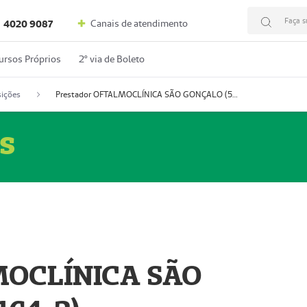
Faça s
Canais de atendimento
4020 9087
ursos Próprios
2º via de Boleto
ições
Prestador OFTALMOCLÍNICA SÃO GONÇALO (55004164-2)
s
MOCLÍNICA SÃO