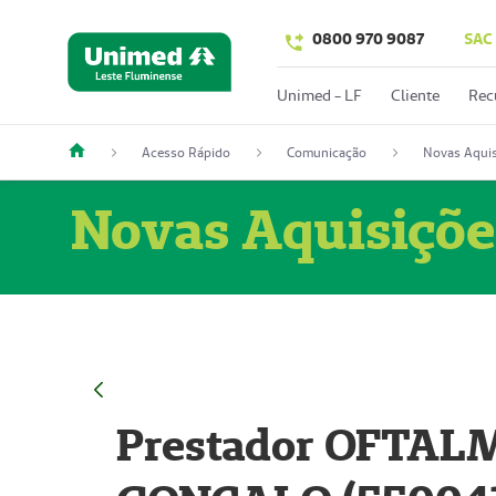
0800 970 9087
SAC
Unimed - LF
Cliente
Rec
Acesso Rápido
Comunicação
Novas Aquis
Novas Aquisiçõe
Prestador OFTAL