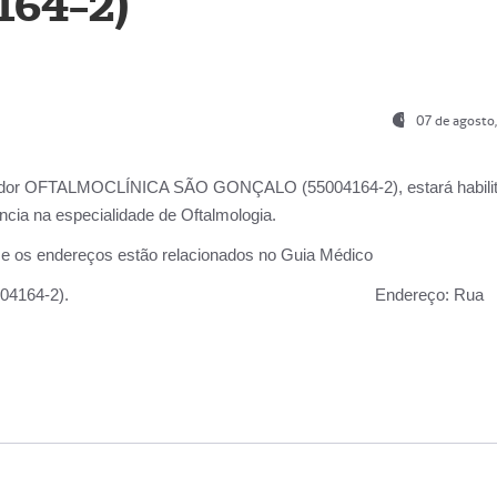
164-2)
07 de agosto
ador OFTALMOCLÍNICA SÃO GONÇALO (55004164-2), estará habili
cia na especialidade de Oftalmologia.
 e os endereços estão relacionados no Guia Médico
 GONÇALO (55004164-2).
Endereço:
Rua