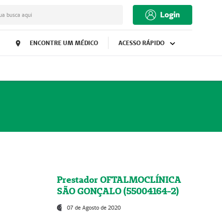
Login
ua busca aqui
ENCONTRE UM MÉDICO
ACESSO RÁPIDO
Prestador OFTALMOCLÍNICA
SÃO GONÇALO (55004164-2)
07 de Agosto de 2020