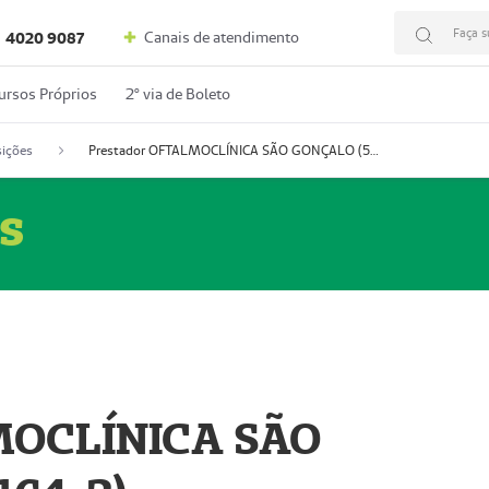
Faça s
Canais de atendimento
4020 9087
ursos Próprios
2º via de Boleto
ições
Prestador OFTALMOCLÍNICA SÃO GONÇALO (55004164-2)
s
MOCLÍNICA SÃO