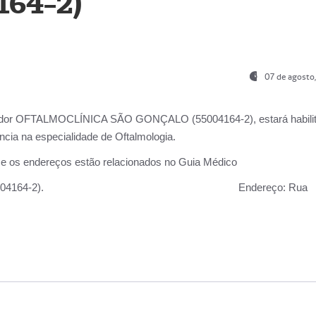
164-2)
07 de agosto
ador OFTALMOCLÍNICA SÃO GONÇALO (55004164-2), estará habili
cia na especialidade de Oftalmologia.
 e os endereços estão relacionados no Guia Médico
 GONÇALO (55004164-2).
Endereço:
Rua