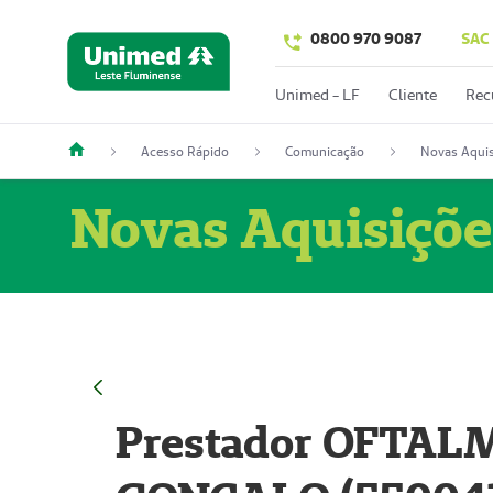
0800 970 9087
SAC
Unimed - LF
Cliente
Rec
Acesso Rápido
Comunicação
Novas Aquis
Novas Aquisiçõe
Prestador OFTAL