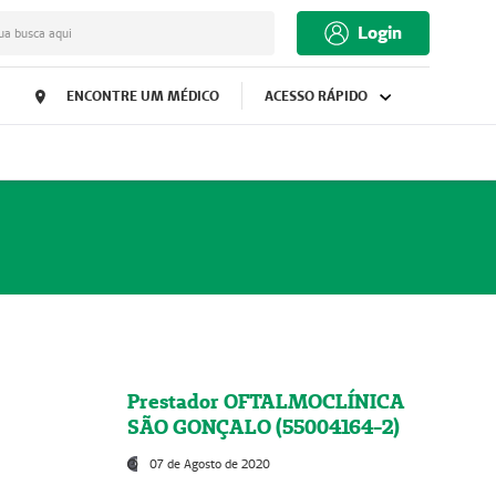
Login
ua busca aqui
ENCONTRE UM MÉDICO
ACESSO RÁPIDO
Prestador OFTALMOCLÍNICA
SÃO GONÇALO (55004164-2)
07 de Agosto de 2020