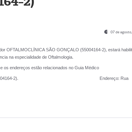
164-2)
07 de agosto
ador OFTALMOCLÍNICA SÃO GONÇALO (55004164-2), estará habili
cia na especialidade de Oftalmologia.
 e os endereços estão relacionados no Guia Médico
 GONÇALO (55004164-2).
Endereço:
Rua