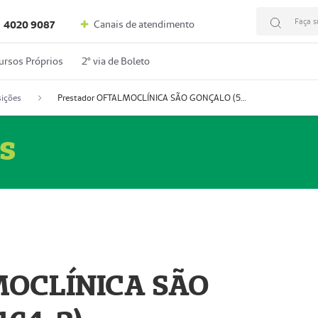
Faça s
Canais de atendimento
4020 9087
ursos Próprios
2º via de Boleto
ições
Prestador OFTALMOCLÍNICA SÃO GONÇALO (55004164-2)
s
MOCLÍNICA SÃO