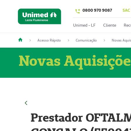
0800 970 9087
SAC
Unimed - LF
Cliente
Rec
Acesso Rápido
Comunicação
Novas Aquis
Novas Aquisiçõe
Prestador OFTAL