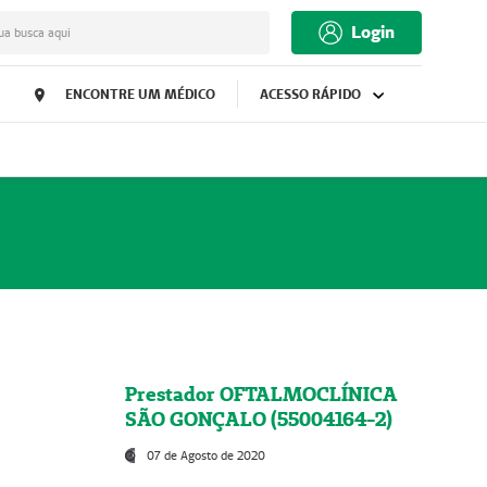
Login
ua busca aqui
ENCONTRE UM MÉDICO
ACESSO RÁPIDO
Prestador OFTALMOCLÍNICA
SÃO GONÇALO (55004164-2)
07 de Agosto de 2020