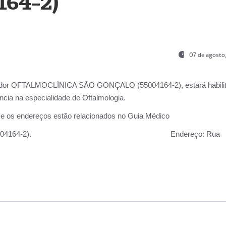
164-2)
07 de agosto
ador OFTALMOCLÍNICA SÃO GONÇALO (55004164-2), estará habili
cia na especialidade de Oftalmologia.
 e os endereços estão relacionados no Guia Médico
 GONÇALO (55004164-2).
Endereço:
Rua