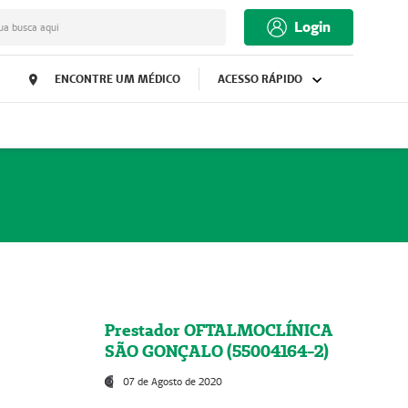
Login
ua busca aqui
ENCONTRE UM MÉDICO
ACESSO RÁPIDO
Prestador OFTALMOCLÍNICA
SÃO GONÇALO (55004164-2)
07 de Agosto de 2020