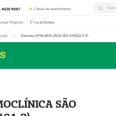
Faça s
Canais de atendimento
4020 9087
ursos Próprios
2º via de Boleto
ições
Prestador OFTALMOCLÍNICA SÃO GONÇALO (55004164-2)
s
MOCLÍNICA SÃO