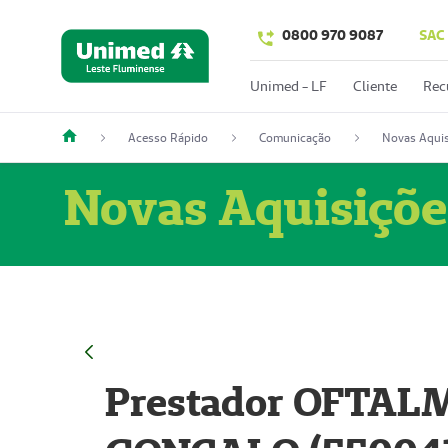
0800 970 9087
SAC
Unimed - LF
Cliente
Rec
Acesso Rápido
Comunicação
Novas Aquis
Novas Aquisiçõe
Prestador OFTAL