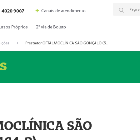
Faça s
Canais de atendimento
4020 9087
ursos Próprios
2º via de Boleto
ições
Prestador OFTALMOCLÍNICA SÃO GONÇALO (55004164-2)
s
MOCLÍNICA SÃO