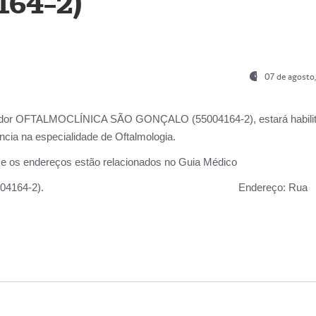
164-2)
07 de agosto
ador OFTALMOCLÍNICA SÃO GONÇALO (55004164-2), estará habili
cia na especialidade de Oftalmologia.
 e os endereços estão relacionados no Guia Médico
 GONÇALO (55004164-2).
Endereço:
Rua