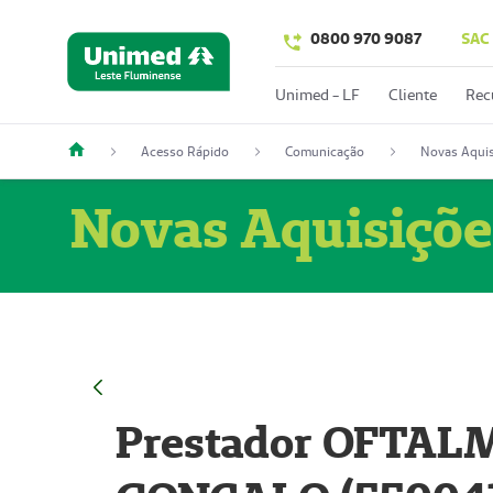
0800 970 9087
SAC
Unimed - LF
Cliente
Rec
Acesso Rápido
Comunicação
Novas Aquis
Novas Aquisiçõe
Prestador OFTAL