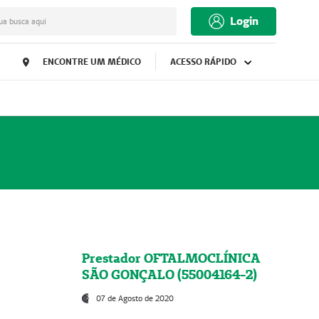
Login
ua busca aqui
ENCONTRE UM MÉDICO
ACESSO RÁPIDO
Prestador OFTALMOCLÍNICA
SÃO GONÇALO (55004164-2)
07 de Agosto de 2020