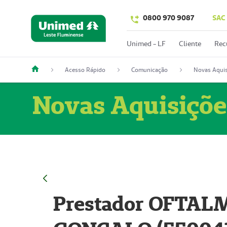
0800 970 9087
SAC
Unimed - LF
Cliente
Rec
Acesso Rápido
Comunicação
Novas Aquis
Novas Aquisiçõe
Prestador OFTAL