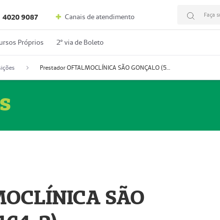
Faça s
Canais de atendimento
4020 9087
ursos Próprios
2º via de Boleto
ições
Prestador OFTALMOCLÍNICA SÃO GONÇALO (55004164-2)
s
MOCLÍNICA SÃO