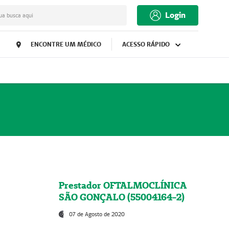
Login
ua busca aqui
ENCONTRE UM MÉDICO
ACESSO RÁPIDO
Prestador OFTALMOCLÍNICA
SÃO GONÇALO (55004164-2)
07 de Agosto de 2020