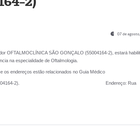
164-2)
07 de agosto
ador OFTALMOCLÍNICA SÃO GONÇALO (55004164-2), estará habili
cia na especialidade de Oftalmologia.
 e os endereços estão relacionados no Guia Médico
 GONÇALO (55004164-2).
Endereço:
Rua