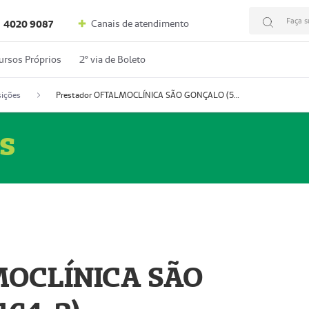
Faça s
Canais de atendimento
4020 9087
ursos Próprios
2º via de Boleto
ições
Prestador OFTALMOCLÍNICA SÃO GONÇALO (55004164-2)
s
MOCLÍNICA SÃO