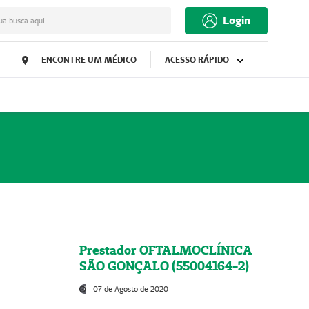
Login
ua busca aqui
ENCONTRE UM MÉDICO
ACESSO RÁPIDO
Prestador OFTALMOCLÍNICA
SÃO GONÇALO (55004164-2)
07 de Agosto de 2020