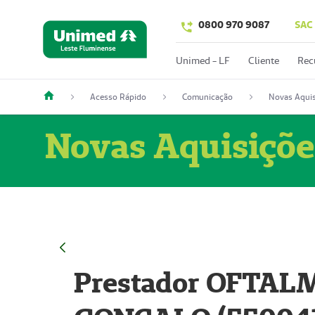
0800 970 9087
SAC
Unimed - LF
Cliente
Rec
Acesso Rápido
Comunicação
Novas Aquis
Novas Aquisiçõe
Prestador OFTAL