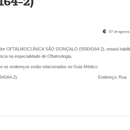
164-2)
07 de agosto
ador OFTALMOCLÍNICA SÃO GONÇALO (55004164-2), estará habili
cia na especialidade de Oftalmologia.
 e os endereços estão relacionados no Guia Médico
 GONÇALO (55004164-2).
Endereço:
Rua