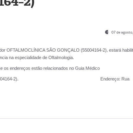
164-2)
07 de agosto
ador OFTALMOCLÍNICA SÃO GONÇALO (55004164-2), estará habili
cia na especialidade de Oftalmologia.
 e os endereços estão relacionados no Guia Médico
 GONÇALO (55004164-2).
Endereço:
Rua