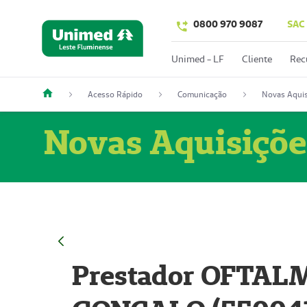
0800 970 9087
SAC
Unimed - LF
Cliente
Rec
Acesso Rápido
Comunicação
Novas Aquis
Novas Aquisiçõe
Prestador OFTAL