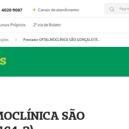
Faça s
Canais de atendimento
4020 9087
ursos Próprios
2º via de Boleto
ições
Prestador OFTALMOCLÍNICA SÃO GONÇALO (55004164-2)
s
MOCLÍNICA SÃO