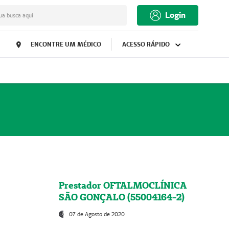
Login
ua busca aqui
ENCONTRE UM MÉDICO
ACESSO RÁPIDO
Prestador OFTALMOCLÍNICA
SÃO GONÇALO (55004164-2)
07 de Agosto de 2020