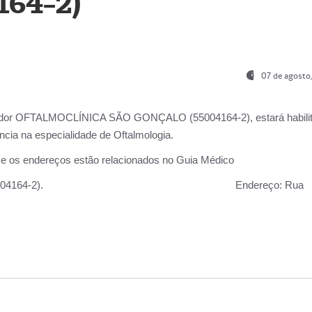
164-2)
07 de agosto
ador OFTALMOCLÍNICA SÃO GONÇALO (55004164-2), estará habili
cia na especialidade de Oftalmologia.
 e os endereços estão relacionados no Guia Médico
 GONÇALO (55004164-2).
Endereço:
Rua