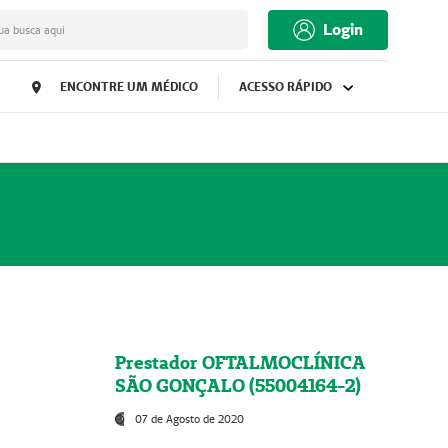
Login
ua busca aqui
ENCONTRE UM MÉDICO
ACESSO RÁPIDO
Prestador OFTALMOCLÍNICA
SÃO GONÇALO (55004164-2)
07 de Agosto de 2020