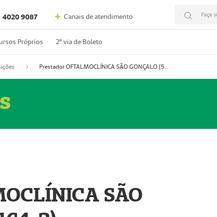
Faça s
Canais de atendimento
4020 9087
ursos Próprios
2º via de Boleto
ições
Prestador OFTALMOCLÍNICA SÃO GONÇALO (55004164-2)
s
MOCLÍNICA SÃO