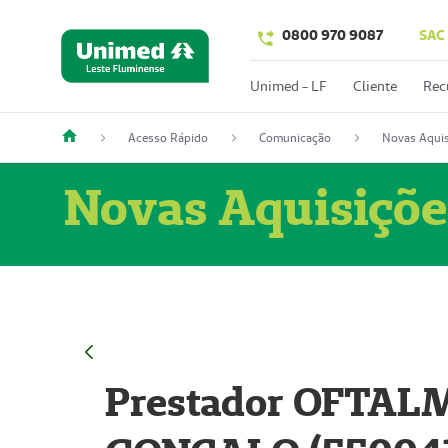
0800 970 9087
SAC
Unimed - LF
Cliente
Rec
Acesso Rápido
Comunicação
Novas Aquis
Novas Aquisiçõe
Prestador OFTAL