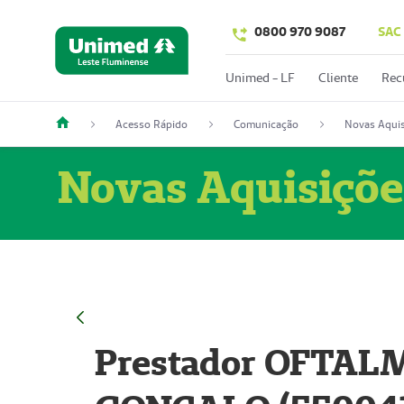
0800 970 9087
SAC
Unimed - LF
Cliente
Rec
Acesso Rápido
Comunicação
Novas Aquis
Novas Aquisiçõe
Prestador OFTAL