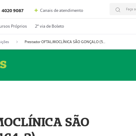
Faça s
Canais de atendimento
4020 9087
ursos Próprios
2º via de Boleto
ições
Prestador OFTALMOCLÍNICA SÃO GONÇALO (55004164-2)
s
MOCLÍNICA SÃO