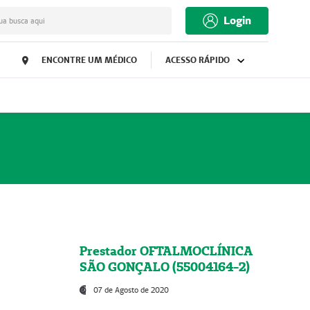
Login
ua busca aqui
ENCONTRE UM MÉDICO
ACESSO RÁPIDO
Prestador OFTALMOCLÍNICA
SÃO GONÇALO (55004164-2)
07 de Agosto de 2020