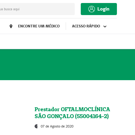
Login
ua busca aqui
ENCONTRE UM MÉDICO
ACESSO RÁPIDO
Prestador OFTALMOCLÍNICA
SÃO GONÇALO (55004164-2)
07 de Agosto de 2020