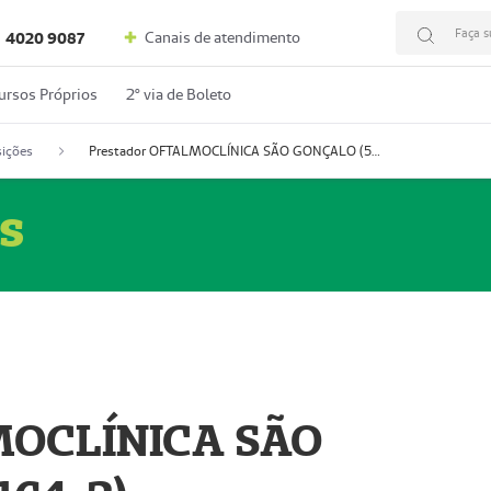
Faça s
Canais de atendimento
4020 9087
ursos Próprios
2º via de Boleto
ições
Prestador OFTALMOCLÍNICA SÃO GONÇALO (55004164-2)
s
MOCLÍNICA SÃO