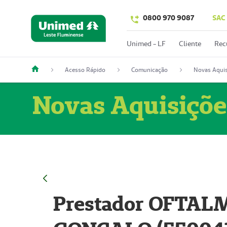
0800 970 9087
SAC
Unimed - LF
Cliente
Rec
Acesso Rápido
Comunicação
Novas Aquis
Novas Aquisiçõe
Prestador OFTAL