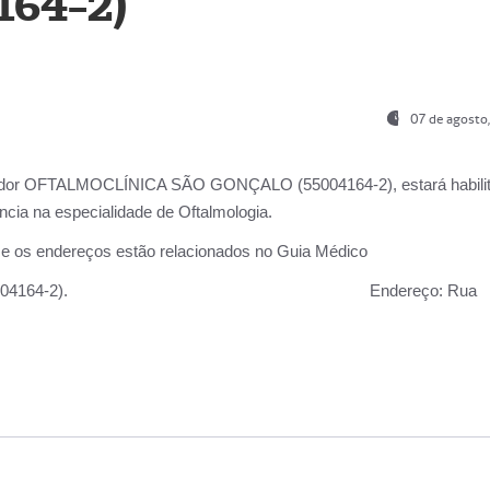
164-2)
07 de agosto
ador OFTALMOCLÍNICA SÃO GONÇALO (55004164-2), estará habili
cia na especialidade de Oftalmologia.
 e os endereços estão relacionados no Guia Médico
 GONÇALO (55004164-2).
Endereço:
Rua