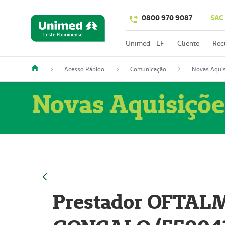
0800 970 9087
SAC
Unimed - LF
Cliente
Rec
Acesso Rápido
Comunicação
Novas Aquis
Novas Aquisiçõe
Prestador OFTAL