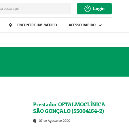
Login
ua busca aqui
ENCONTRE UM MÉDICO
ACESSO RÁPIDO
Prestador OFTALMOCLÍNICA
SÃO GONÇALO (55004164-2)
07 de Agosto de 2020