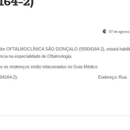
164-2)
07 de agosto
ador OFTALMOCLÍNICA SÃO GONÇALO (55004164-2), estará habili
cia na especialidade de Oftalmologia.
 e os endereços estão relacionados no Guia Médico
 GONÇALO (55004164-2).
Endereço:
Rua