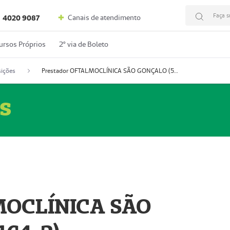
Faça s
Canais de atendimento
4020 9087
ursos Próprios
2º via de Boleto
ições
Prestador OFTALMOCLÍNICA SÃO GONÇALO (55004164-2)
s
MOCLÍNICA SÃO