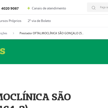
Faça s
Canais de atendimento
4020 9087
ursos Próprios
2º via de Boleto
ições
Prestador OFTALMOCLÍNICA SÃO GONÇALO (55004164-2)
s
MOCLÍNICA SÃO