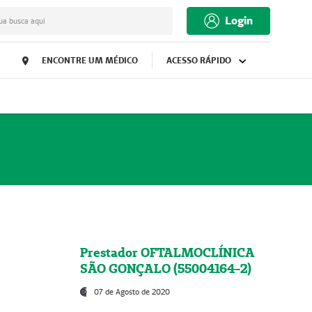
Login
ua busca aqui
ENCONTRE UM MÉDICO
ACESSO RÁPIDO
Prestador OFTALMOCLÍNICA
SÃO GONÇALO (55004164-2)
07 de Agosto de 2020