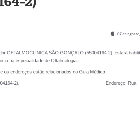
164-2)
07 de agosto
ador OFTALMOCLÍNICA SÃO GONÇALO (55004164-2), estará habili
cia na especialidade de Oftalmologia.
 e os endereços estão relacionados no Guia Médico
 GONÇALO (55004164-2).
Endereço:
Rua