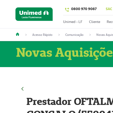
0800 970 9087
SAC
Unimed - LF
Cliente
Rec
Acesso Rápido
Comunicação
Novas Aquis
Novas Aquisiçõe
Prestador OFTAL