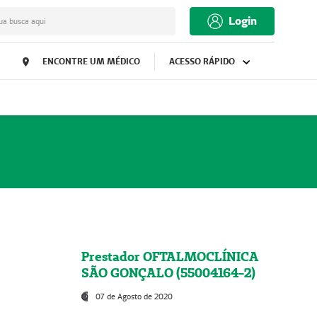
Login
ua busca aqui
ENCONTRE UM MÉDICO
ACESSO RÁPIDO
Prestador OFTALMOCLÍNICA
SÃO GONÇALO (55004164-2)
07 de Agosto de 2020