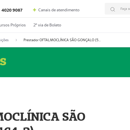
Faça s
Canais de atendimento
4020 9087
ursos Próprios
2º via de Boleto
ições
Prestador OFTALMOCLÍNICA SÃO GONÇALO (55004164-2)
s
MOCLÍNICA SÃO