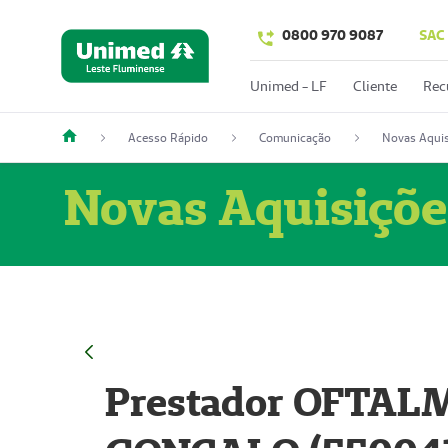
0800 970 9087
SAC
Unimed - LF
Cliente
Rec
Acesso Rápido
Comunicação
Novas Aquis
Novas Aquisiçõe
Prestador OFTAL