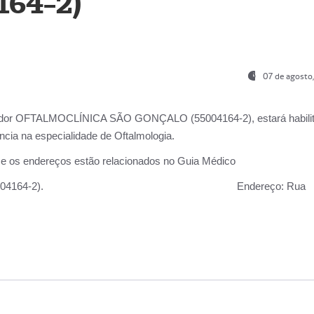
164-2)
07 de agosto
ador OFTALMOCLÍNICA SÃO GONÇALO (55004164-2), estará habili
cia na especialidade de Oftalmologia.
 e os endereços estão relacionados no Guia Médico
 GONÇALO (55004164-2).
Endereço:
Rua