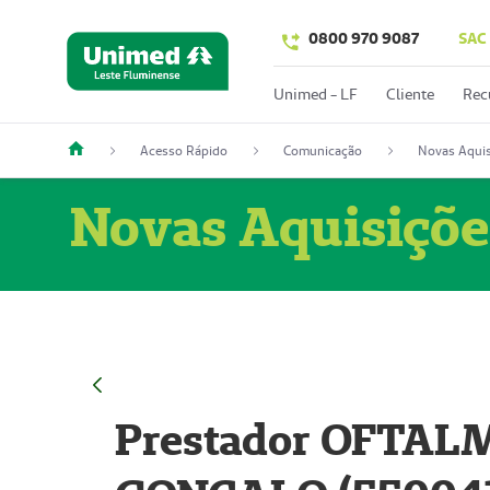
0800 970 9087
SAC
Unimed - LF
Cliente
Rec
Acesso Rápido
Comunicação
Novas Aquis
Novas Aquisiçõe
Prestador OFTAL