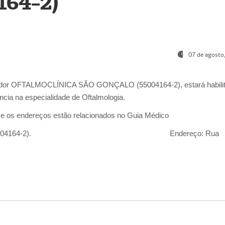
164-2)
07 de agosto
ador OFTALMOCLÍNICA SÃO GONÇALO (55004164-2), estará habili
cia na especialidade de Oftalmologia.
 e os endereços estão relacionados no Guia Médico
 GONÇALO (55004164-2).
Endereço:
Rua