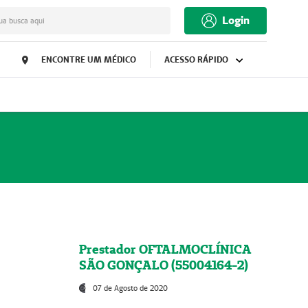
Login
ua busca aqui
ENCONTRE UM MÉDICO
ACESSO RÁPIDO
Prestador OFTALMOCLÍNICA
SÃO GONÇALO (55004164-2)
07 de Agosto de 2020