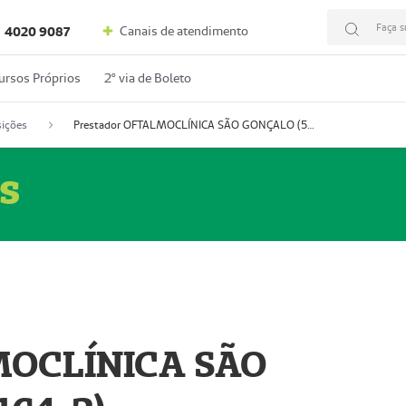
Faça s
Canais de atendimento
4020 9087
ursos Próprios
2º via de Boleto
ições
Prestador OFTALMOCLÍNICA SÃO GONÇALO (55004164-2)
s
MOCLÍNICA SÃO